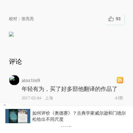
校对：
张亮亮
93
评论
atoz1to9
年轻有为，买了好多部他翻译的作品了
2017-02-04
∙ 上海
43赞
如何评价《奥德赛》？古典学家威尔逊和门德尔
叉角羚日报
你有
松给出不同尺度
别的不说，光是德国的十几种爵位就能
下载
把初涉欧洲史的人搞疯