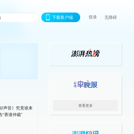
登录
下载客户端
无障碍
查看更多