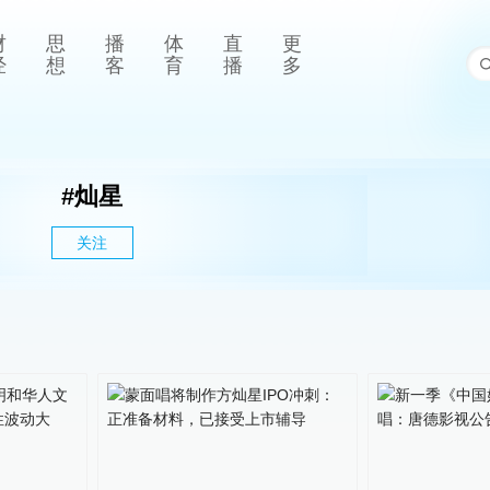
财
思
播
体
直
更
经
想
客
育
播
多
#
灿星
关注