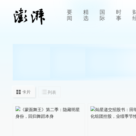
要
精
国
时
闻
选
际
事
卡片
列表