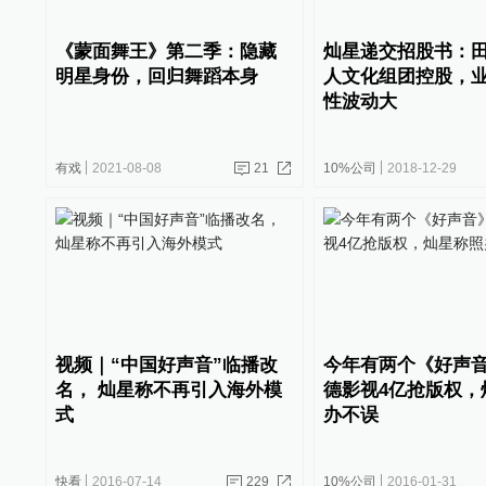
《蒙面舞王》第二季：隐藏
灿星递交招股书：
明星身份，回归舞蹈本身
人文化组团控股，
性波动大
有戏
2021-08-08
21
10%公司
2018-12-29
视频｜“中国好声音”临播改
今年有两个《好声
名， 灿星称不再引入海外模
德影视4亿抢版权，
式
办不误
快看
2016-07-14
229
10%公司
2016-01-31