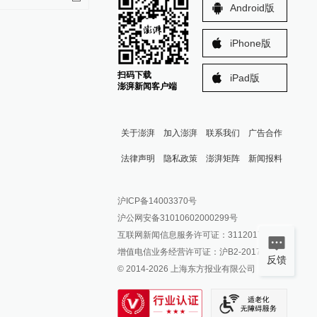
Android版
iPhone版
扫码下载
iPad版
澎湃新闻客户端
关于澎湃
加入澎湃
联系我们
广告合作
法律声明
隐私政策
澎湃矩阵
新闻报料
报料热线: 021-962866
澎湃新闻微博
沪ICP备14003370号
报料邮箱: news@thepaper.cn
澎湃新闻公众号
沪公网安备31010602000299号
澎湃新闻抖音号
互联网新闻信息服务许可证：31120170006
派生万物开放平台
增值电信业务经营许可证：沪B2-2017116
反馈
© 2014-
2026
上海东方报业有限公司
IP SHANGHAI
SIXTH TONE