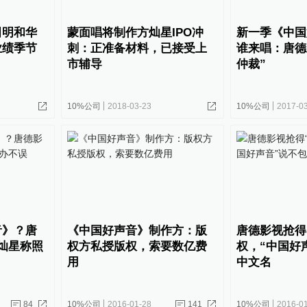
田明和华
蒙面唱将制作方灿星IPO冲
新一季《中国
业绩季节
刺：正准备材料，已接受上
谁来唱：唐德
市辅导
仲裁”
10%公司
2018-03-23
10%公司
2017-0
音》？唐
《中国好声音》制作方：版
唐德影视抢得
灿星称照
权方私授版权，索要数亿费
权，“中国好
用
中文名
84
10%公司
2016-01-28
141
10%公司
2016-0