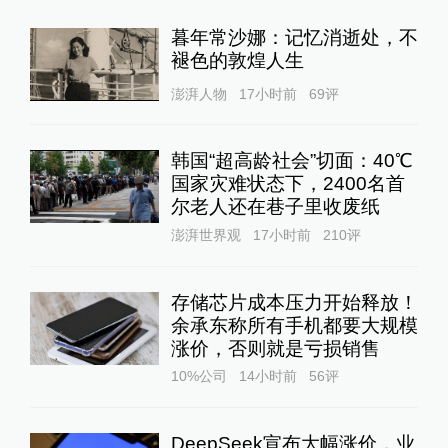
暮年常沙娜：记忆消逝处，不
褪色的敦煌人生
澎湃人物
17小时前
69
评
韩国“超高龄社会”切面：40℃
国家灾难状态下，2400名首
尔老人还在巷子里收废纸
澎湃世界观
17小时前
210
评
存储芯片成本压力开始释放！
余承东称所有手机都要大规模
涨价，否则就是亏损销售
10%公司
14小时前
56
评
DeepSeek宣布大幅涨价，业