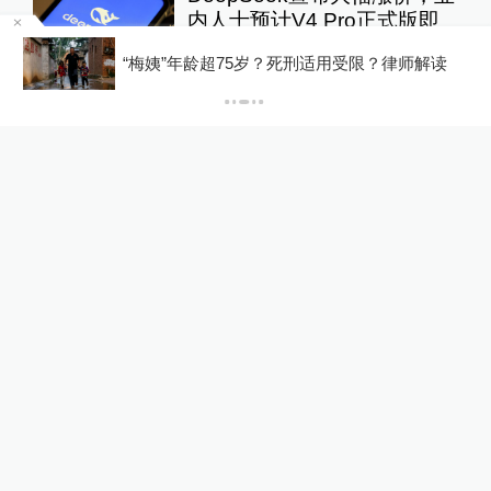
内人士预计V4 Pro正式版即
将发布
罕
“梅姨”年龄超75岁？死刑适用受限？律师解读
10%公司
14小时前
69
评
“抗生素牛蛙”后续：多地开展
牛蛙食品安全检查或专项行动
澎湃质量观
17小时前
122
评
关于澎湃
|
联系我们
|
法律声明
|
澎湃广告
©2014~
2026
上海东方报业有限公司
沪ICP证：沪B2-20170116 | 沪ICP备14003370号
互联网新闻信息服务许可证：31120170006