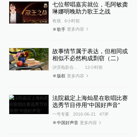
七位帮唱嘉宾就位，毛阿敏龚
琳娜明晚助力歌王之战
有戏
6小时前
更多内容
歌手
故事情节属于表达，但相同或
相似不必然构成剽窃（二）
汐溟电影合同律师66
12小时前
更多内容
版权
法院裁定上海灿星在歌唱比赛
选秀节目停用“中国好声音”
一号专案
2016-06-21
47
评
更多内容
中国好声音