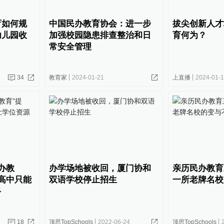
育如何规
中国民办教育协会：进一步
拔尖创新人才
幼儿园收
加强校园隐患排查整治和日
育何为？
常安全管理
34
教育家
2024-01-21
上直播
2024-01-
办教
办学场地被收回，厦门协和
亲历民办教育
高中只能
双语学校停止招生
一所老牌名校
多
18
顶思TopSchools
2022-06-24
顶思TopSchools