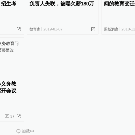
、招生考
负责人失联，被曝欠薪180万
阔的教育变迁
教育家
2019-01-07
黑板洞察
2018-12
办义务教
召开会议
37
加载中