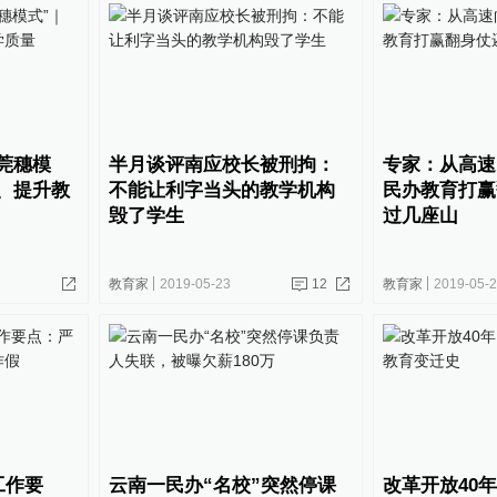
莞穗模
半月谈评南应校长被刑拘：
专家：从高速
、提升教
不能让利字当头的教学机构
民办教育打赢
毁了学生
过几座山
教育家
2019-05-23
12
教育家
2019-05-
工作要
云南一民办“名校”突然停课
改革开放40