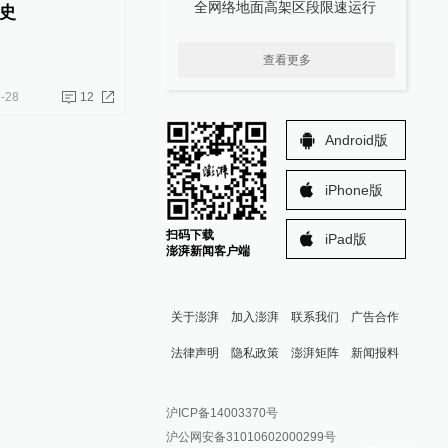
全网络地面高架区段限速运行
史
查看更多
-28
12
Android版
iPhone版
扫码下载
iPad版
澎湃新闻客户端
关于澎湃
加入澎湃
联系我们
广告合作
法律声明
隐私政策
澎湃矩阵
新闻报料
报料热线: 021-962866
澎湃新闻微博
沪ICP备14003370号
报料邮箱: news@thepaper.cn
澎湃新闻公众号
沪公网安备31010602000299号
澎湃新闻抖音号