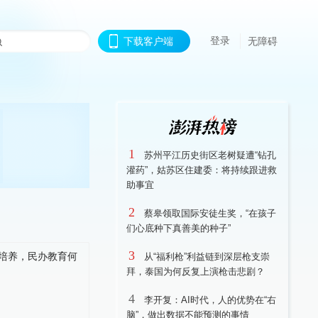
登录
下载客户端
无障碍
1
苏州平江历史街区老树疑遭“钻孔
灌药”，姑苏区住建委：将持续跟进救
助事宜
2
蔡皋领取国际安徒生奖，“在孩子
们心底种下真善美的种子”
3
从“福利枪”利益链到深层枪支崇
拜，泰国为何反复上演枪击悲剧？
4
李开复：AI时代，人的优势在“右
脑”，做出数据不能预测的事情