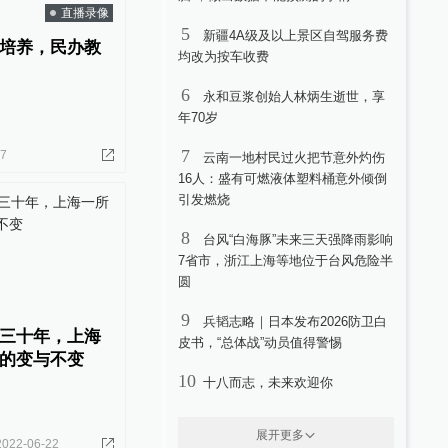
直播录像
5
新疆4A级及以上景区自驾服务费
培养，民办教
均改为按车收费
6
永和豆浆创始人林炳生逝世，享
年70岁
7
17
云南一地村民过火把节意外灼伤
16人：盛有可燃液体塑料桶意外倾倒
引发燃烧
8
台风“白海豚”未来三天强降雨影响
7省市，浙江上海等地位于台风危险半
圆
9
兵韬志略｜日本发布2026防卫白
三十年，上海
皮书，“总体战”动员值得警惕
的变与不变
10
十八而志，未来欢迎你
展开更多
2022-06-22