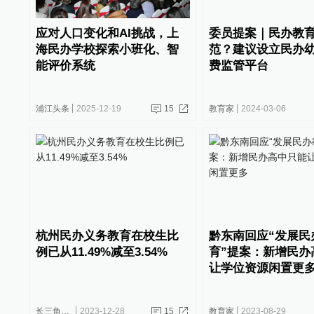
应对人口变化和AI挑战，上
委员提案｜民办教
海民办学校探索小班化、智
范？建议设立民办
能评价系统
费监管平台
浦江头条
2025-12-19
15
教育家
2024-03-06
杭州民办义务教育在校生比
黔东南回应“发展民
例已从11.49%减至3.54%
育”提案：新增民办
让学位资源闲置更
长三角政商
2023-12-28
15
教育家
2023-08-29