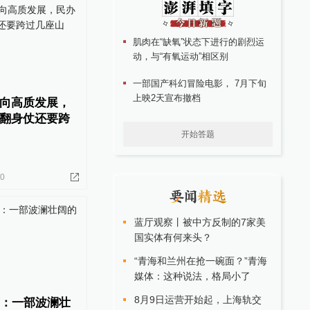
肌肉在“缺氧”状态下进行的剧烈运
动，与“有氧运动”相区别
一部国产科幻冒险电影， 7月下旬
上映2天宣布撤档
向高质发展，
翻身仗还要跨
开始答题
20
蓝厅观察丨被中方反制的7家美
国实体有何来头？
“青海和兰州在抢一碗面？”青海
媒体：这种说法，格局小了
8月9日运营开始起，上海轨交
年：一部波澜壮