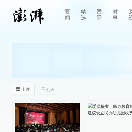
要
精
国
时
闻
选
际
事
卡片
列表