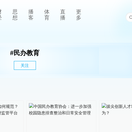
财
思
播
体
直
更
经
想
客
育
播
多
#
民办教育
关注