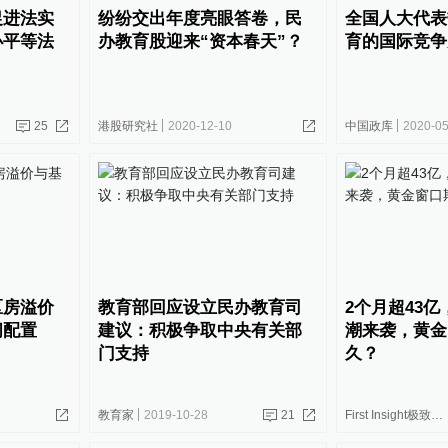
促进法实
纷纷交出年度亮眼答卷，民
全国人大代表
办平等法
办教育股迎来“资本春天”？
育的国际竞争
25
港股研究社
2020-12-10
中国政库
2020-05
区房溢价
教育部回应设立民办教育司
2个月超43
间配置
建议：积极争取中央有关部
潮来袭，黄金
门支持
久？
教育家
2019-10-28
21
First Insight极致洞察