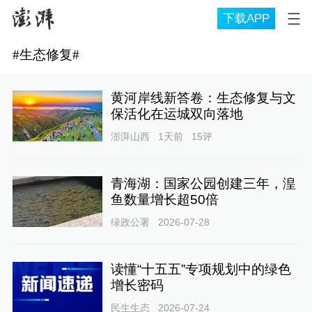
下载APP
#
生态修复
#
黄河岸线新答卷：生态修复与文
保活化在运城双向落地
澎湃山西
1天前
15
评
青海湖：国家公园创建三年，湟
鱼数量增长超50倍
绿政公署
2026-07-28
读懂“十五五”专项规划中的绿色
增长密码
民生生态
2026-07-24