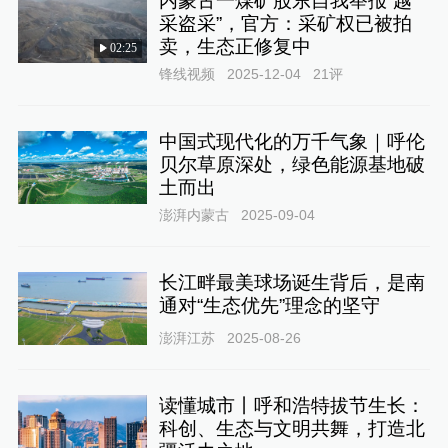
内蒙古一煤矿股东自我举报“越
采盗采”，官方：采矿权已被拍
卖，生态正修复中
02:25
锋线视频
2025-12-04
21
评
中国式现代化的万千气象｜呼伦
贝尔草原深处，绿色能源基地破
土而出
澎湃内蒙古
2025-09-04
长江畔最美球场诞生背后，是南
通对“生态优先”理念的坚守
澎湃江苏
2025-08-26
读懂城市丨呼和浩特拔节生长：
科创、生态与文明共舞，打造北