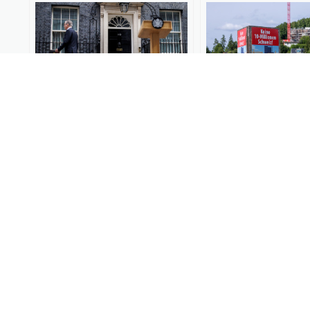
“脱欧”十年后，英国会否重
移民版脱欧公投和“
回欧盟？
返”：赶走移民欧洲
到“好日子”？
澎湃世界观
2026-06-24
97
外交学人
2026-06-19
00:06
欧盟指控中方“训练俄军事人
欧盟与乌克兰正式