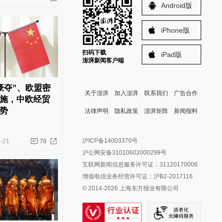
Android版
iPhone版
扫码下载
iPad版
澎湃新闻客户端
豪夺”、欧盟密
关于澎湃
加入澎湃
联系我们
广告合作
施，中欧经贸
势
法律声明
隐私政策
澎湃矩阵
新闻报料
报料热线: 021-962866
澎湃新闻微博
沪ICP备14003370号
-21
78
报料邮箱: news@thepaper.cn
澎湃新闻公众号
沪公网安备31010602000299号
澎湃新闻抖音号
互联网新闻信息服务许可证：31120170006
派生万物开放平台
增值电信业务经营许可证：沪B2-2017116
© 2014-
2026
上海东方报业有限公司
IP SHANGHAI
SIXTH TONE