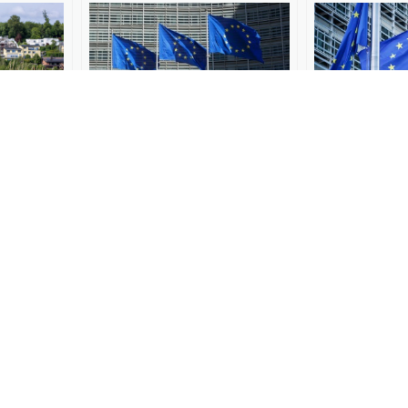
大遣
欧盟称解除对伊朗制裁时机
欧盟新一轮对
就能回
未到
增制裁4家中
50
全球速报
2026-06-19
大国外交
2026-06
启动首个
是否该设置人口上限？瑞士
欧盟《移民与