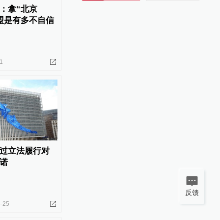
：拿“北京
盟是有多不自信
1
过立法履行对
诺
反馈
-25