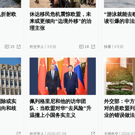
机折射欧
休达移民危机震惊欧盟，未
“游泳就能去
来或更倾向“边境外移”的治
读引爆的非法
理主张
15
外交学人
3天前
18
快看
4天前
删除或实
佩列格里尼和他的访华团
外交部：中方
指向和歧
队：当欧盟对华“去风险”升
对的是欧盟列
温撞上小国务实主义
业的错误做法
外交学人
2026-07-29
大国外交
2026-07