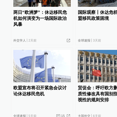
两日“欧洲梦”：休达移民危
国际观察丨休达危
机如何演变为一场国际政治
盟移民政策困境
风暴
外交学人
2天前
全球速报
3天前
欧盟宣布将召开紧急会议讨
贸促会：呼吁欧方
论休达移民危机
质性修改具有国别
视性的规则安排
全球速报
5天前
15
大国外交
6天前