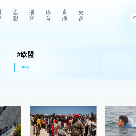
财
思
播
体
直
更
经
想
客
育
播
多
#
欧盟
关注