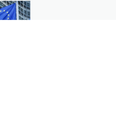
俄制裁方案新
企，中方回应
-17
难民庇护公