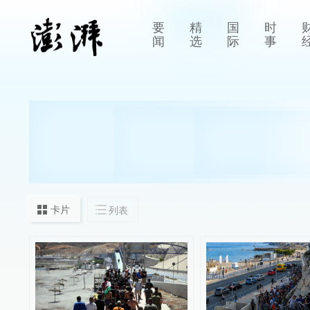
要
精
国
时
闻
选
际
事
卡片
列表