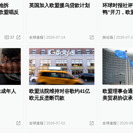
地拆
英国加入欧盟援乌贷款计划
环球时报社评
欧盟唱反
鸭”开刀，欧
37
全球速报
2026-07-14
舆论场
2026-07-1
未成年人
欧盟法院维持对谷歌约41亿
欧盟理事会通
欧元反垄断罚款
美贸易协议承
全球速报
2026-07-02
全球速报
2026-06