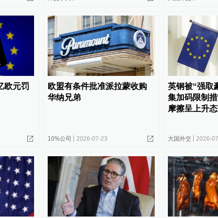
9亿欧元罚
欧盟有条件批准派拉蒙收购
英钢被“强取
华纳兄弟
集加码限制措
摩擦呈上升态
10%公司
2026-07-23
大国外交
2026-07