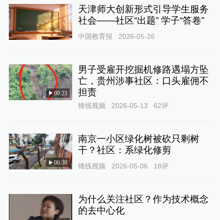
天津师大创新形式引导学生服务
社会——社区“出题” 学子“答卷”
中国教育报
2026-05-26
男子受雇开挖掘机修路遇塌方坠
亡，贵州涉事社区：口头雇佣不
担责
00:23
锋线视频
2026-05-13
62
评
南京一小区绿化树被砍只剩树
干？社区：系绿化修剪
00:30
锋线视频
2026-05-06
18
评
为什么关注社区？作为技术概念
的去中心化