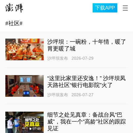
下载APP
#
社区
#
沙坪坝：一碗粉，十年情，暖了
胃更暖了城
沙坪坝发布
2026-07-29
“这里比家里还安逸！” 沙坪坝凤
天路社区“银行电影院”火了
沙坪坝发布
2026-07-27
细节之处见真章：备战台风“巴
威”，我在一个“高龄”社区的跟踪
见证
07:48