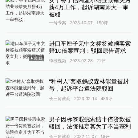
女子称学信网显示结业致错失月
薪4万工作，起诉湖南师大一审
被驳
一号专案
2023-10-07
150
评
进口车厘子无中文标签被顾客索
赔10倍案宣判：驳回原告请求
01:12
锋线视频
2023-02-28
21
评
“种树人”套取蚂蚁森林能量被封
号，起诉平台遭法院驳回
长三角政商
2023-02-14
486
评
男子因标签瑕疵索赔十倍货款被
驳回，法院推定其为了不当获利
长三角政商
2022-11-07
18
评