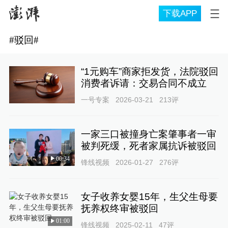
下载APP
#
驳回
#
“1元购车”商家拒发货，法院驳回
消费者诉请：交易合同不成立
一号专案
2026-03-21
213
评
一家三口被撞身亡案肇事者一审
被判死缓，死者家属抗诉被驳回
00:34
锋线视频
2026-01-27
276
评
女子收养女婴15年，生父生母要
抚养权终审被驳回
01:00
锋线视频
2025-02-11
47
评