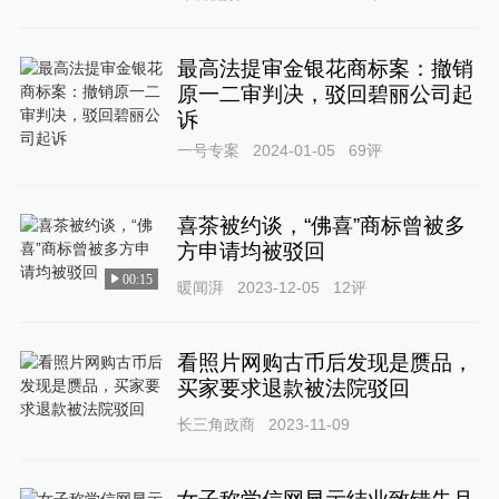
最高法提审金银花商标案：撤销
原一二审判决，驳回碧丽公司起
诉
一号专案
2024-01-05
69
评
喜茶被约谈，“佛喜”商标曾被多
方申请均被驳回
00:15
暖闻湃
2023-12-05
12
评
看照片网购古币后发现是赝品，
买家要求退款被法院驳回
长三角政商
2023-11-09