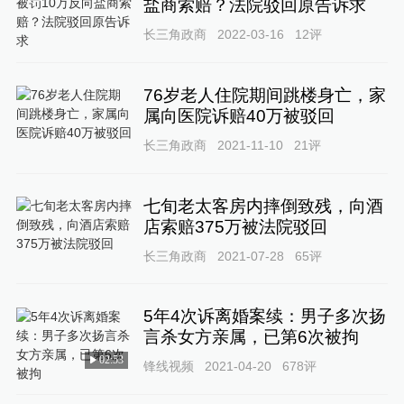
盐商索赔？法院驳回原告诉求
长三角政商
2022-03-16
12
评
76岁老人住院期间跳楼身亡，家
属向医院诉赔40万被驳回
长三角政商
2021-11-10
21
评
七旬老太客房内摔倒致残，向酒
店索赔375万被法院驳回
长三角政商
2021-07-28
65
评
5年4次诉离婚案续：男子多次扬
言杀女方亲属，已第6次被拘
02:53
锋线视频
2021-04-20
678
评