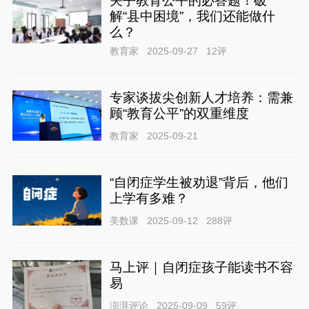
关乎教育公平的必答题！破
解“县中困境”，我们还能做什
么？
教育家
2025-09-27
12
评
专家谈拔尖创新人才培养：需兼
顾“教育公平”的双重维度
教育家
2025-09-21
“自闭症学生被劝退”背后，他们
上学有多难？
美数课
2025-09-12
288
评
马上评｜自闭症孩子能读书不容
易
澎湃评论
2025-09-09
59
评