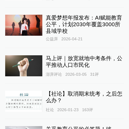
真爱梦想年报发布：AI赋能教育
公平，计划2030年覆盖3000所
县域学校
公益湃
2026-04-21
马上评｜放宽就地中考条件，公
平推动人口市民化
澎湃评论
2026-03-05
31
评
【社论】取消期末统考，之后怎
么办？
社论
2026-01-23
163
评