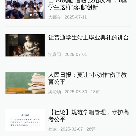
当“AI赋能”遭遇“没电没网”，6国
学生这样“落地”创新
03:13
大都会
2025-07-11
让普通学生站上毕业典礼的讲台
沈喜阳
2025-07-01
人民日报：莫让“小动作”伤了教
育公平
舆论场
2025-06-30
18
评
【社论】规范学籍管理，守护高
考公平
社论
2025-02-07
28
评