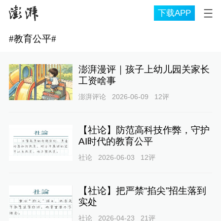
下载APP
#
教育公平
#
澎湃漫评｜孩子上幼儿园关家长
工资啥事
澎湃评论
2026-06-09
12
评
【社论】防范高科技作弊，守护
AI时代的教育公平
社论
2026-06-03
12
评
【社论】把严禁“掐尖”招生落到
实处
社论
2026-04-23
21
评