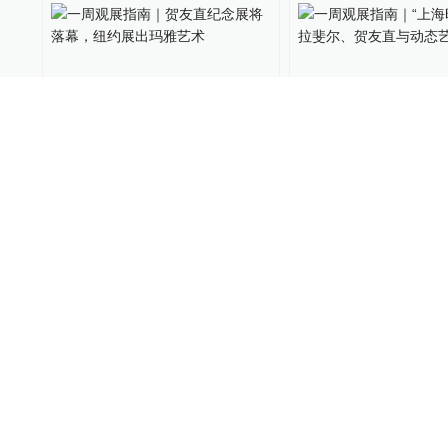
一周观展指南｜贺友直纪念
一周观展指南｜“上
展将落幕，纽约展出玛雅艺
间”里的拉斐尔、贺
术
态艺术
艺术评论
2022-11-19
艺术评论
2022-11-12
专访｜乌菲齐美术馆馆长谈
现场｜乌菲齐珍藏