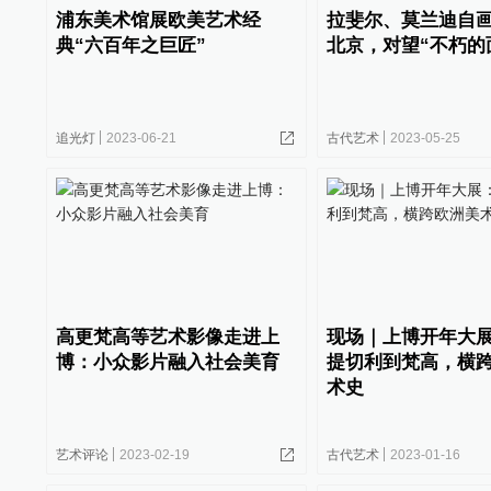
浦东美术馆展欧美艺术经
拉斐尔、莫兰迪自
典“六百年之巨匠”
北京，对望“不朽的
追光灯
2023-06-21
古代艺术
2023-05-25
高更梵高等艺术影像走进上
现场｜上博开年大
博：小众影片融入社会美育
提切利到梵高，横
术史
艺术评论
2023-02-19
古代艺术
2023-01-16