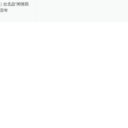
｜台北品“闲情
展现代百年
-10
尔壁毯画：“穿