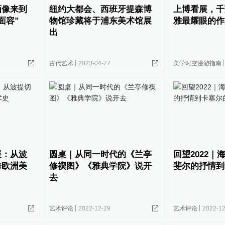
画像来到
纽约大都会、西班牙提森博
上博看展，千
面容”
物馆珍藏将于浦东美术馆展
雅最耀眼的作
出
古代艺术
2023-04-27
美学时空漫游指南
展：从波
圆桌｜从同一时代的《兰亭
回望2022｜
跨欧洲美
修禊图》《雅典学院》说开
斐尔的抒情到
去
艺术评论
2022-12-29
艺术评论
2022-12