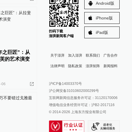
Android版
iPhone版
扫码下载
iPad版
澎湃新闻客户端
年之巨匠”：从
关于澎湃
加入澎湃
联系我们
广告合作
芙的艺术演变
法律声明
隐私政策
澎湃矩阵
新闻报料
报料热线: 021-962866
澎湃新闻微博
沪ICP备14003370号
-06
报料邮箱: news@thepaper.cn
澎湃新闻公众号
沪公网安备31010602000299号
澎湃新闻抖音号
互联网新闻信息服务许可证：31120170006
派生万物开放平台
增值电信业务经营许可证：沪B2-2017116
© 2014-
2026
上海东方报业有限公司
IP SHANGHAI
SIXTH TONE