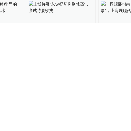
2
海时
上博将展“从波提切利到梵
一周观展指南
友直与动
高”，尝试特展收费
四事”，上海
古代艺术
2022-11-07
21
艺术评论
2022-09
上海展
现场｜《拉斐尔自画像》到
六件巨幅拉斐