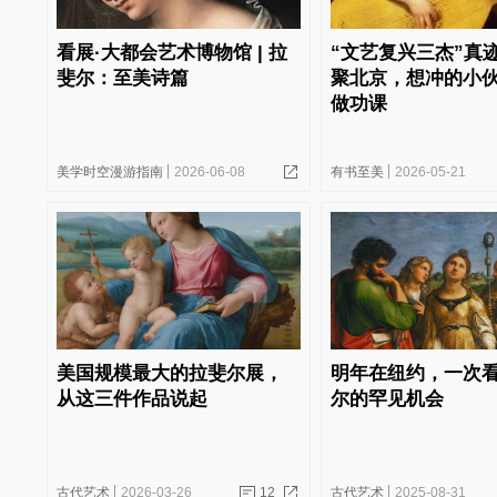
看展·大都会艺术博物馆 | 拉
“文艺复兴三杰”真
斐尔：至美诗篇
聚北京，想冲的小
做功课
美学时空漫游指南
2026-06-08
有书至美
2026-05-21
美国规模最大的拉斐尔展，
明年在纽约，一次
从这三件作品说起
尔的罕见机会
古代艺术
2026-03-26
12
古代艺术
2025-08-31