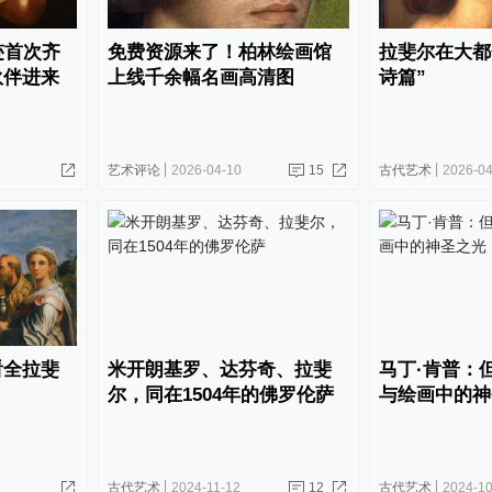
迹首次齐
免费资源来了！柏林绘画馆
拉斐尔在大都
伙伴进来
上线千余幅名画高清图
诗篇”
艺术评论
2026-04-10
15
古代艺术
2026-04
看全拉斐
米开朗基罗、达芬奇、拉斐
马丁·肯普：
尔，同在1504年的佛罗伦萨
与绘画中的神
古代艺术
2024-11-12
12
古代艺术
2024-10