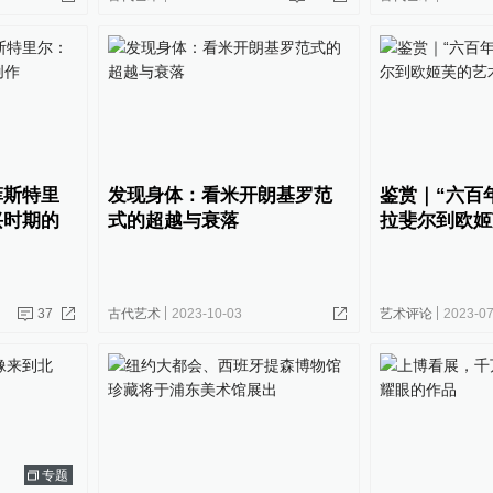
菲斯特里
发现身体：看米开朗基罗范
鉴赏｜“六百
兴时期的
式的超越与衰落
拉斐尔到欧姬
37
古代艺术
2023-10-03
艺术评论
2023-07
专题