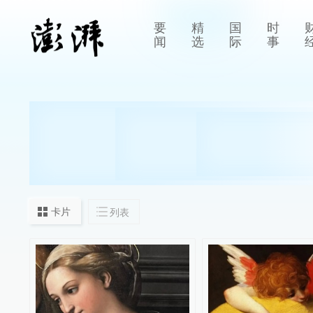
要
精
国
时
闻
选
际
事
卡片
列表