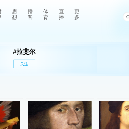
财
思
播
体
直
更
经
想
客
育
播
多
#
拉斐尔
关注