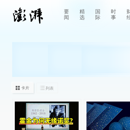
要
精
国
时
闻
选
际
事
卡片
列表