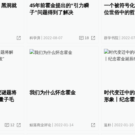
，黑洞就
45年前霍金提出的“引力瞬
一个被符号化
子”问题得到了解决
位世俗中的哲
科学湃
2022-08-07
18
群学书院
2022-07
纪谜题将
我们为什么怀念霍金
时代变迁中的
量子毛
形象丨纪念霍
12
鲸落商业评论
2022-01-14
返朴
2022-01-10