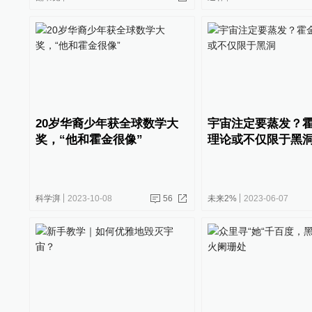
20岁华裔少年获全球数学大
宇宙注定要蒸发？
奖，“他和霍金很像”
理论或不仅限于黑
科学湃
2023-10-08
56
未来2%
2023-06-07