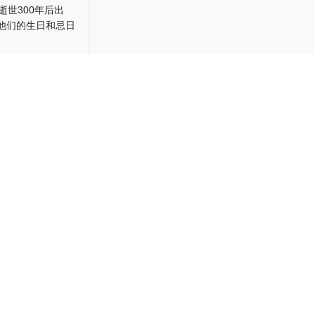
逝世300年后出
是他们的生日
是不是可惜霍