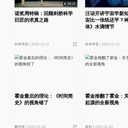
39:24
诺奖周特辑：回顾剑桥科学
汪诘开讲宇宙学新知
巨匠的求真之路
宙比一张纸还平？
体》水滴情节
科学声音
2025-12-11
科学声音
2024-11-15
霍金最后的理论：《时间简
霍金推翻了霍金：
史》的视角错了
起源的全新视角
翻书党
2023-11-10
返朴
2023-11-03