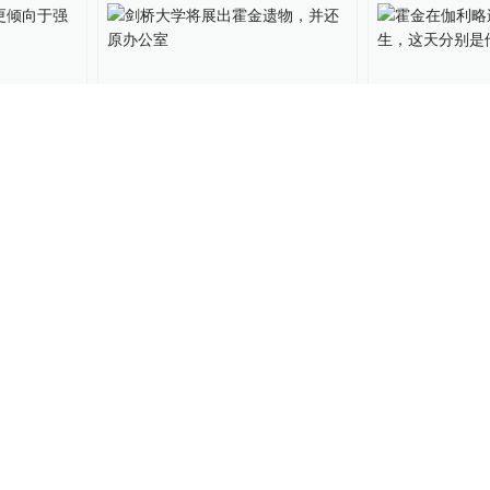
01:03
，更倾向
剑桥大学将展出霍金遗物，
霍金在伽利略
模式
并还原办公室
生，这天分别
和忌日
21
湃客科技
2021-05-27
果壳
2021-01-13
理学奖给
彭罗斯对黑洞研究到底有何
黑洞获奖了，