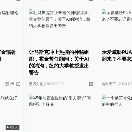
霍金辐射
让马斯克冲上热搜的神秘组
示爱威胁PUA
洞
织，霍金曾任顾问；关于AI
到来？不要忘
的鸿沟，纽约大学教授发出
警告
25
湛庐文化
2023-03-31
链科天下
2023-03
05:38