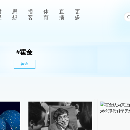
财
思
播
体
直
更
经
想
客
育
播
多
#
霍金
关注