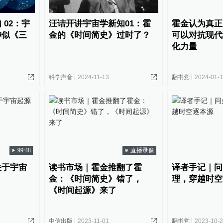
 02：宇
汪诘开讲宇宙学新知01：霍
霍金认为真正
神似《三
金的《时间简史》过时了？
可以对抗现代
化力量
科学声音
2024-11-13
翻书党
2024-01-
99:48
直播录像
关于宇宙
读书市场｜霍金推翻了霍
译者手记｜问
金：《时间简史》错了，
理，穿越时空
《时间起源》来了
中信出版
2023-11-01
翻书党
2023-10-