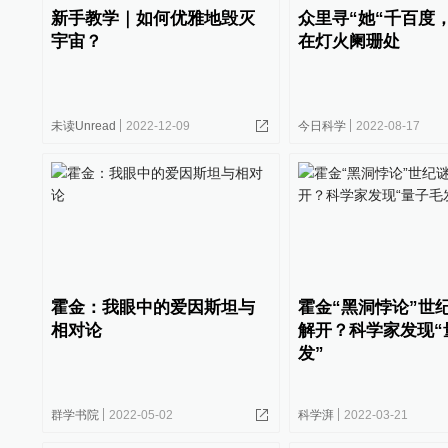
新手教学｜如何优雅地毁灭
众里寻“她“千百度
宇宙？
在灯火阑珊处
未读Unread
2022-12-09
今日科学
2022-08-17
霍金：我眼中的爱因斯坦与
霍金“黑洞悖论”世
相对论
解开？科学家发现“
发”
群学书院
2022-05-02
科学湃
2022-03-21