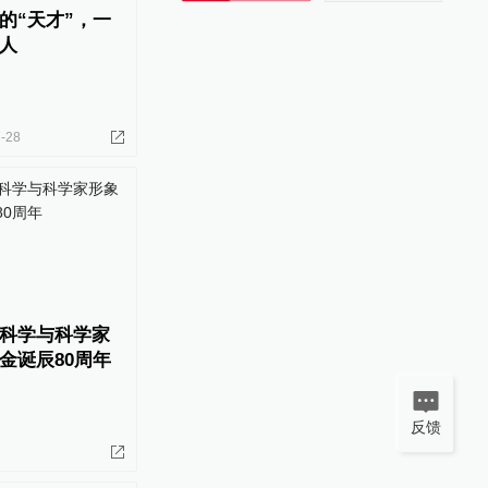
的“天才”，一
人
-28
科学与科学家
金诞辰80周年
反馈