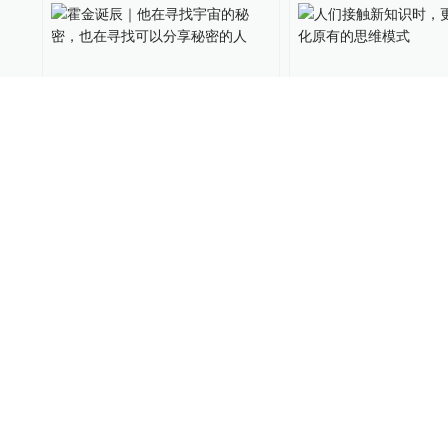
霍金诞辰｜他在寻找宇宙的
人们接触新知识时
秘密，也在寻找可以分享秘
于强化原有的思维
密的人
翻书党
2022-01-08
34
翻书党
2021-09-16
黑洞信息悖论之谜，霍金最
8位专家谈诺奖：物