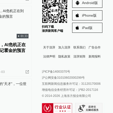
Android版
iPhone版
扫码下载
iPad版
澎湃新闻客户端
01:33
，AI危机正在
关于澎湃
加入澎湃
联系我们
广告合作
记霍金的预言
法律声明
隐私政策
澎湃矩阵
新闻报料
报料热线: 021-962866
澎湃新闻微博
沪ICP备14003370号
-03
报料邮箱: news@thepaper.cn
澎湃新闻公众号
沪公网安备31010602000299号
澎湃新闻抖音号
互联网新闻信息服务许可证：31120170006
派生万物开放平台
增值电信业务经营许可证：沪B2-2017116
© 2014-
2026
上海东方报业有限公司
IP SHANGHAI
SIXTH TONE