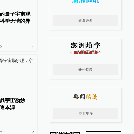
的量子宇宙观
科学无情的异
查看更多
15
开始答题
鼎宇宙勘妙
逐本源
查看更多
27