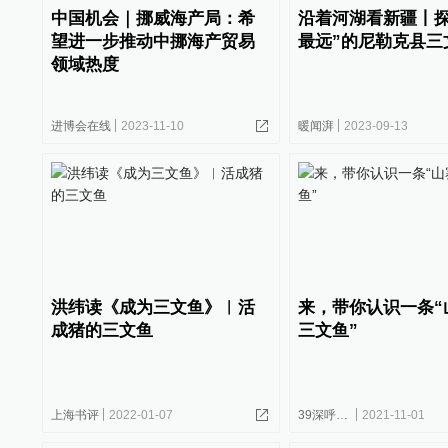
中国机会｜挪威海产局：希
沿着河湖看新疆丨探
望进一步推动中挪海产贸易
最远”的尼勒克县三
领域热度
进博会在线
2023-11-10
暖闻湃
2023-09-13
洪纬读《成为三文鱼》︱活
来，带你认识一条“
成猪的三文鱼
三文鱼”
上海书评
2022-01-07
39深呼吸-39健康网
2021-11-01