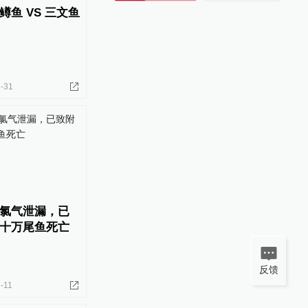
鱼 VS 三文鱼
-31
氯气泄漏，已
十万尾鱼死亡
反馈
-11