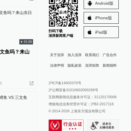
Android版
iPhone版
扫码下载
iPad版
澎湃新闻客户端
01:00
文鱼吗？来山
关于澎湃
加入澎湃
联系我们
广告合作
法律声明
隐私政策
澎湃矩阵
新闻报料
报料热线: 021-962866
澎湃新闻微博
沪ICP备14003370号
25
报料邮箱: news@thepaper.cn
澎湃新闻公众号
沪公网安备31010602000299号
澎湃新闻抖音号
互联网新闻信息服务许可证：31120170006
派生万物开放平台
增值电信业务经营许可证：沪B2-2017116
© 2014-
2026
上海东方报业有限公司
IP SHANGHAI
SIXTH TONE