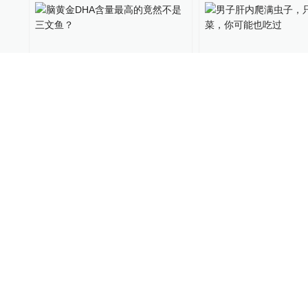
脑黄金DHA含量最高的竟然
男子肝内爬满虫子
不是三文鱼？
道菜，你可能也吃
名医话养生
2020-12-25
39健康网
2020-11-29
02:17
40%三文鱼片后，60%的三文
40%成三文鱼片后，