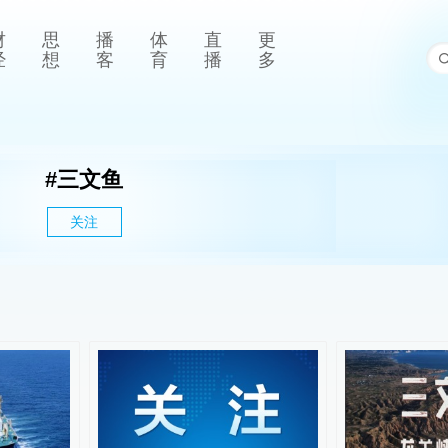
财
思
播
体
直
更
经
想
客
育
播
多
#
三文鱼
关注