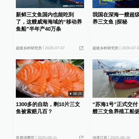
新鲜三文鱼国内也能吃到
我国在深海一艘超
了，这艘威海海域的“移动养
养三文鱼 |探秘
鱼船”半年产40万条
超级乡村研究所
2026-07-07
超级乡村研究所
2026-07-
00:28
1300多的自助，剩10片三文
“苏海1号”正式交
鱼被索赔几百？
艘三文鱼养殖工船
首席消费官
2025-09-11
澎湃江苏
2025-06-26