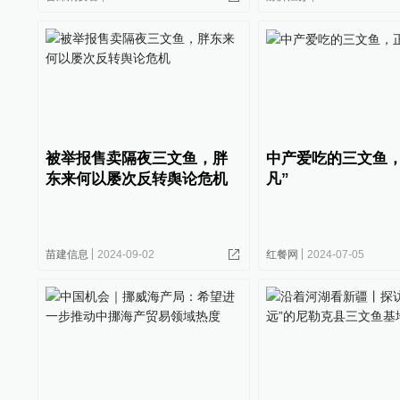
被举报售卖隔夜三文鱼，胖
中产爱吃的三文鱼，
东来何以屡次反转舆论危机
凡”
苗建信息
2024-09-02
红餐网
2024-07-05