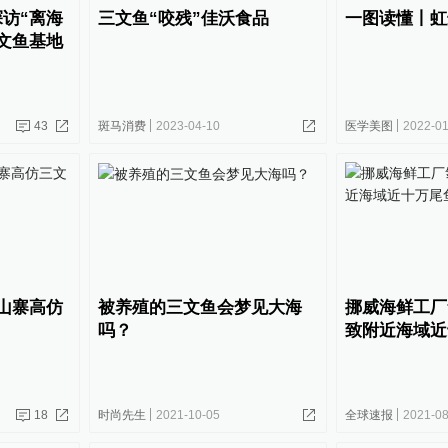
访“离海
三文鱼“咬残”佳沃食品
一图读懂丨虹鳟
文鱼基地
43
斑马消费
2023-04-10
医学美图
2022-01
山寨高仿
被养殖的三文鱼会梦见大海
挪威海鲜工厂
吗？
致附近海域近
18
时尚先生
2021-10-05
全球速报
2021-08