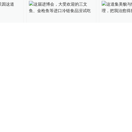
，只因这
这届进博会，大受欢迎的三
这道集美貌与
过
文鱼、金枪鱼等进口冷链食
料理，把我治
品没试吃
进博会在线
2020-10-19
吃货研究所
2020-
60%的三
一图读懂丨虹鳟鱼 VS 三文鱼