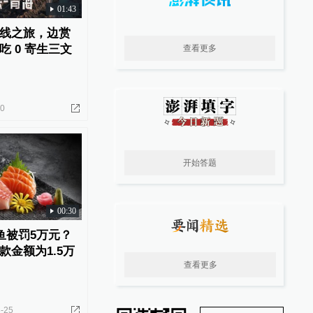
01:43
线之旅，边赏
 0 寄生三文
查看更多
30
开始答题
00:30
鱼被罚5万元？
款金额为1.5万
查看更多
-25