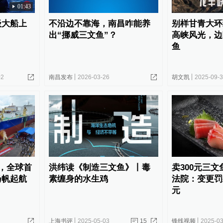
01:43
级大船上
不沿边不靠海，南昌咋能养
别样甘青大环
出“挪威三文鱼”？
高峡风光，边吃
鱼
02
南昌发布
2026-03-26
胡文凯
2025-09-
付，全球首
洪纬读《制造三文鱼》丨毒
卖300元三文
扬帆起航
素缠身的水生鸡
法院：变更罚
元
上海书评
2025-05-03
15
锋线视频
2025-03