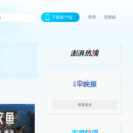
登录
下载客户端
无障碍
查看更多