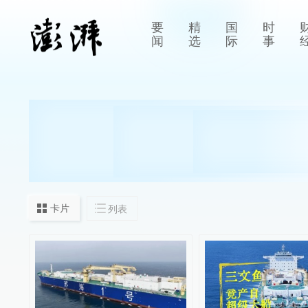
要
精
国
时
闻
选
际
事
卡片
列表