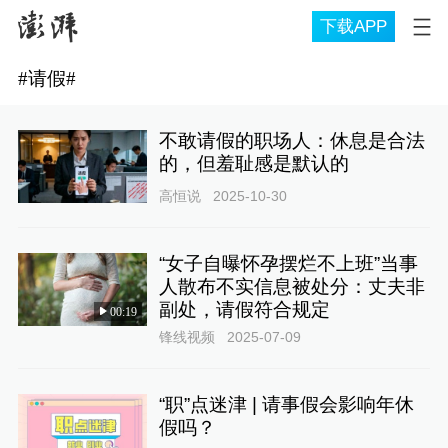
下载APP
#
请假
#
不敢请假的职场人：休息是合法
的，但羞耻感是默认的
高恒说
2025-10-30
“女子自曝怀孕摆烂不上班”当事
人散布不实信息被处分：丈夫非
副处，请假符合规定
00:19
锋线视频
2025-07-09
“职”点迷津 | 请事假会影响年休
假吗？