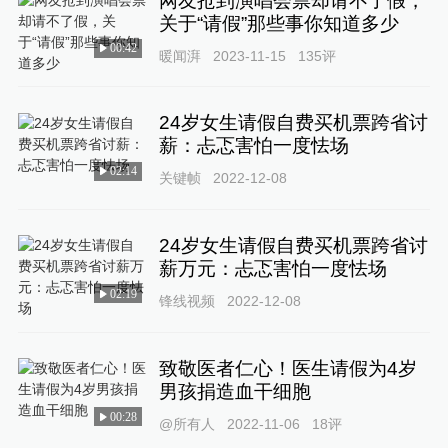
网友抢到演唱会票却请不了假，
关于“请假”那些事你知道多少
00:42
暖闻湃
2023-11-15
135
评
24岁女生请假自费买机票跨省讨
薪：忐忑害怕一度怯场
02:14
关键帧
2022-12-08
24岁女生请假自费买机票跨省讨
薪万元：忐忑害怕一度怯场
02:19
锋线视频
2022-12-08
致敬医者仁心！医生请假为4岁
男孩捐造血干细胞
00:28
@所有人
2022-11-06
18
评