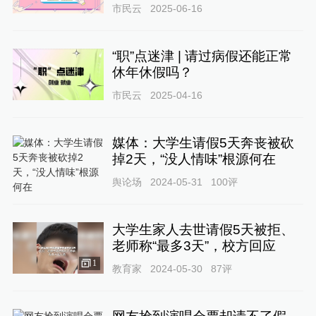
市民云
2025-06-16
“职”点迷津 | 请过病假还能正常
休年休假吗？
市民云
2025-04-16
媒体：大学生请假5天奔丧被砍
掉2天，“没人情味”根源何在
舆论场
2024-05-31
100
评
大学生家人去世请假5天被拒、
老师称“最多3天”，校方回应
1
教育家
2024-05-30
87
评