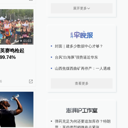
展开更多
01:03
封面｜建多少数据中心才够？
精英赛鸣枪起
9.74%
台风“白海豚”强势逼近华东
山西焦煤西曲矿再停产：一人遇难
26
查看更多
弹药充足为何还要追加库存？特朗
普：某些类型稍微有点紧张