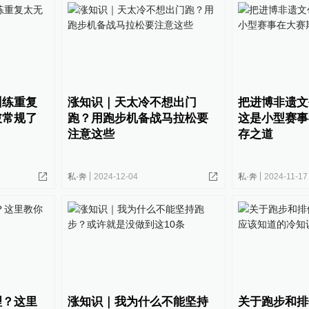
训练重复
涨知识｜天太冷不想出门
把进博非遗文
破常规了
跑？用跑步机备战马拉松要
这是小型赛事
注意这些
存之道
私·奔
2024-12-04
私·奔
2024-11-17
理？这里
涨知识｜我为什么不能坚持
关于跑步和排