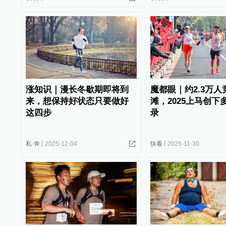
涨知识｜漫长冬歇期即将到
魔都眼｜约2.3万人
来，想保持好状态只要做好
滩，2025上马创下
这四步
录
私·奔
2025-12-04
快看
2025-11-30