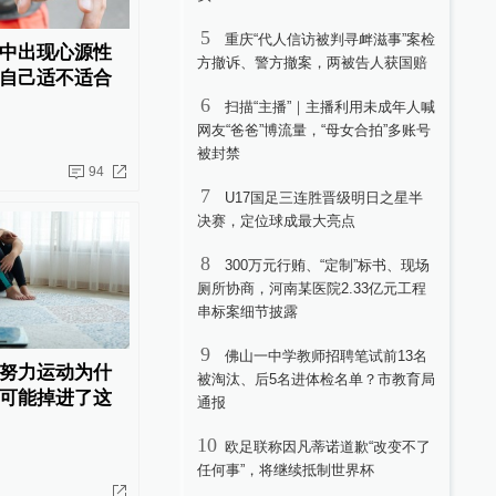
5
重庆“代人信访被判寻衅滋事”案检
中出现心源性
方撤诉、警方撤案，两被告人获国赔
自己适不适合
6
扫描“主播”｜主播利用未成年人喊
网友“爸爸”博流量，“母女合拍”多账号
被封禁
94
7
U17国足三连胜晋级明日之星半
决赛，定位球成最大亮点
8
300万元行贿、“定制”标书、现场
厕所协商，河南某医院2.33亿元工程
串标案细节披露
9
佛山一中学教师招聘笔试前13名
努力运动为什
被淘汰、后5名进体检名单？市教育局
可能掉进了这
通报
10
欧足联称因凡蒂诺道歉“改变不了
任何事”，将继续抵制世界杯