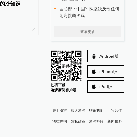
的冷知识
国防部：中国军队坚决反制任何
闹海挑衅图谋
查看更多
Android版
iPhone版
扫码下载
iPad版
澎湃新闻客户端
关于澎湃
加入澎湃
联系我们
广告合作
法律声明
隐私政策
澎湃矩阵
新闻报料
报料热线: 021-962866
澎湃新闻微博