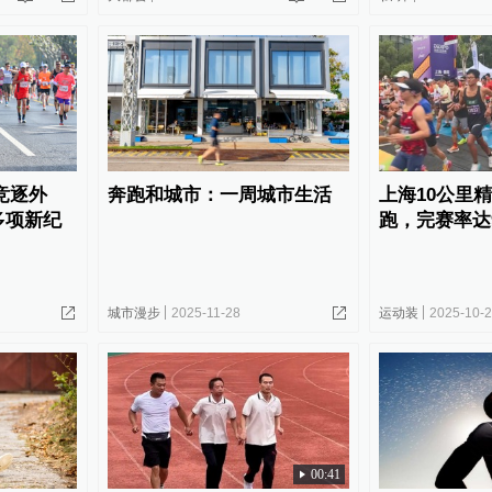
竞逐外
奔跑和城市：一周城市生活
上海10公里
多项新纪
跑，完赛率达9
城市漫步
2025-11-28
运动装
2025-10-
00:41