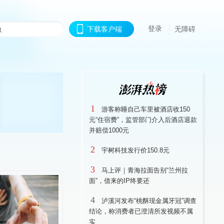
登录
下载客户端
无障碍
1
游客称睡自己车里被酒店收150
元“住宿费”，监管部门介入后酒店退款
并赔偿1000元
2
宇树科技发行价150.8元
3
马上评｜青海拉面告别“兰州拉
面”，借来的IP终要还
4
泸溪河发布“桃酥现金属牙冠”调查
结论，称消费者已澄清所发视频不属
实