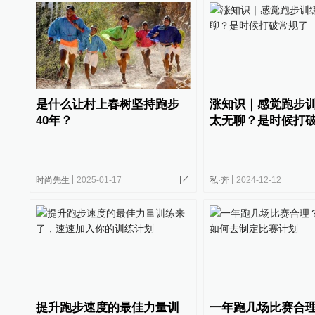
是什么让村上春树坚持跑步
涨知识｜感觉跑步
40年？
太无聊？是时候打
时尚先生
2025-01-17
私·奔
2024-12-12
提升跑步速度的最佳力量训
一年跑几场比赛合