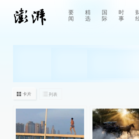
要
精
国
时
闻
选
际
事
卡片
列表