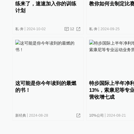
练来了，速速加入你的训练
教你如何去制定比
计划
私·奔
2024-10-02
12
私·奔
2024-09-25
这可能是你今年读到的最燃
特步国际上半年净
的书！
13%，索康尼等专
营收增七成
新经典
2024-08-28
10%公司
2024-08-21