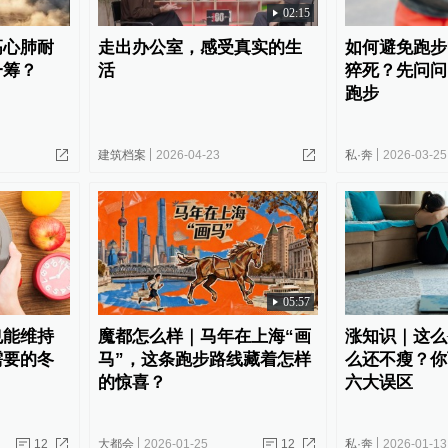
02:15
高心肺耐
走出办公室，感受真实的生
如何避免跑步
一筹？
活
猝死？先问问
跑步
建筑档案
2026-04-23
私·奔
2026-03-25
05:57
也能维持
魔都怎么样｜马年在上海“画
涨知识｜这么
需要的冬
马”，这条跑步路线藏着怎样
么还不瘦？你
的惊喜？
六大误区
12
大都会
2026-01-25
12
私·奔
2026-01-13