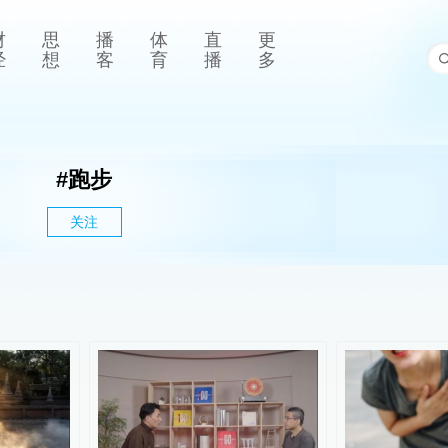
财
思
播
体
直
更
经
想
客
育
播
多
#
跑步
关注