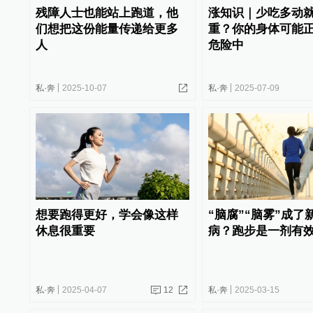
残障人士也能站上跑道，他
涨知识｜少吃多动
们想把这份能量传递给更多
重？你的身体可能
人
危险中
私·奔
2025-10-07
私·奔
2025-07-09
想要跑得更好，学会像这样
“脑腐”“脑雾”成了
休息很重要
病？跑步是一剂有
私·奔
2025-04-07
12
私·奔
2025-03-15