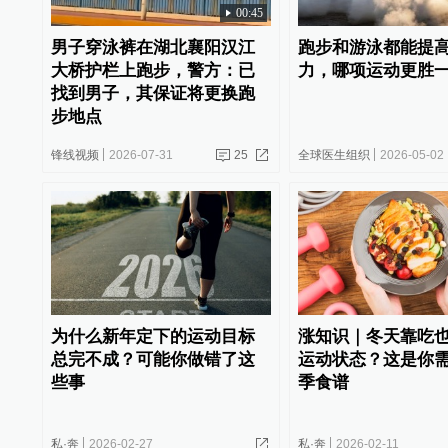
00:45
男子穿泳裤在湖北襄阳汉江
跑步和游泳都能提
大桥护栏上跑步，警方：已
力，哪项运动更胜
找到男子，其保证将更换跑
步地点
锋线视频
2026-07-31
25
全球医生组织
2026-05-02
为什么新年定下的运动目标
涨知识｜冬天靠吃
总完不成？可能你做错了这
运动状态？这是你
些事
季食谱
私·奔
2026-02-27
私·奔
2026-02-11