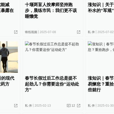
就能减
十堰两盲人按摩师坚持跑
涨知识｜关于
正暴露在
步，晨练市民：我们更不该
补水的“军规
睡懒觉
锋线视频
2025-07-08
私·奔
2025-07-02
新的现代
春节长假过后工作总是提不
涨知识｜春节
效药方
起劲儿？你需要这份“运动处
易懈怠？重拾
方”
些就行
私·奔
2025-02-13
12
私·奔
2025-01-30