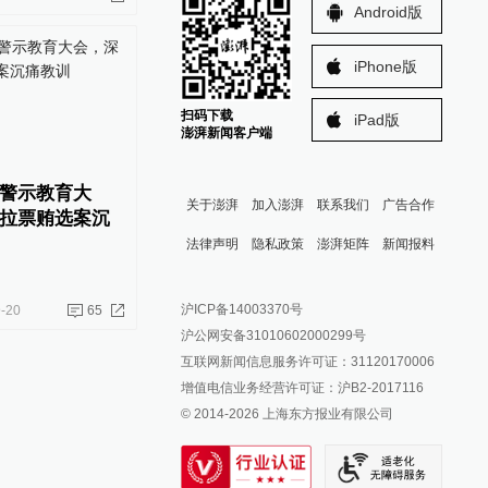
Android版
iPhone版
扫码下载
iPad版
澎湃新闻客户端
警示教育大
关于澎湃
加入澎湃
联系我们
广告合作
拉票贿选案沉
法律声明
隐私政策
澎湃矩阵
新闻报料
报料热线: 021-962866
澎湃新闻微博
沪ICP备14003370号
-20
65
报料邮箱: news@thepaper.cn
澎湃新闻公众号
沪公网安备31010602000299号
澎湃新闻抖音号
互联网新闻信息服务许可证：31120170006
派生万物开放平台
增值电信业务经营许可证：沪B2-2017116
© 2014-
2026
上海东方报业有限公司
IP SHANGHAI
SIXTH TONE