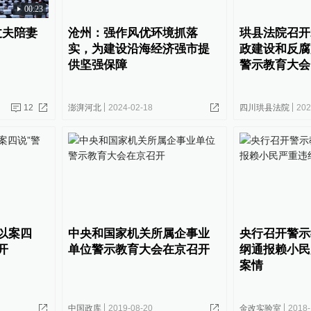
00:23
丈夫陪妻
沧州：强作风优环境抓落
珙县法院召开2
实，为建设沿海经济强市提
政建设和反腐
供坚强保障
警示教育大会
12
澎湃河北
2024-02-18
四川珙县法院
202
以案四
中央和国家机关所属企事业
央行召开警示
开
单位警示教育大会在京召开
纲通报赖小民
案情
中国政库
2019-08-20
金改实验室
2018-