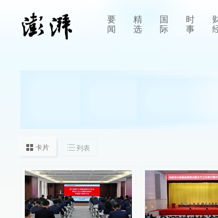
要
精
国
时
闻
选
际
事
卡片
列表