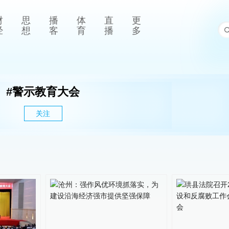
财
思
播
体
直
更
经
想
客
育
播
多
#
警示教育大会
关注