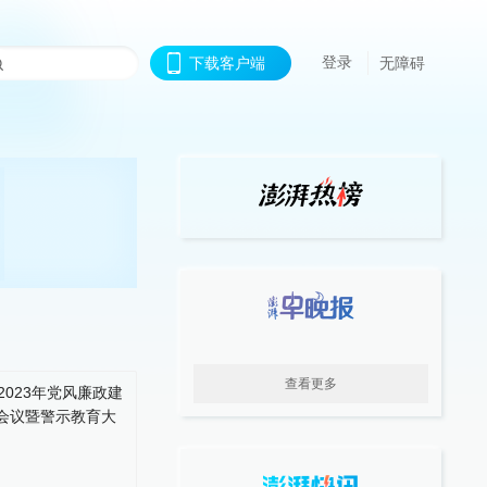
登录
下载客户端
无障碍
查看更多