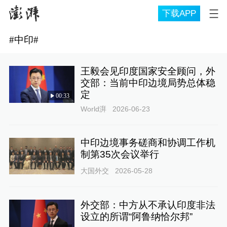
下载APP
#
中印
#
王毅会见印度国家安全顾问，外
交部：当前中印边境局势总体稳
定
00:33
World湃
2026-06-23
中印边境事务磋商和协调工作机
制第35次会议举行
大国外交
2026-05-28
外交部：中方从不承认印度非法
设立的所谓“阿鲁纳恰尔邦”