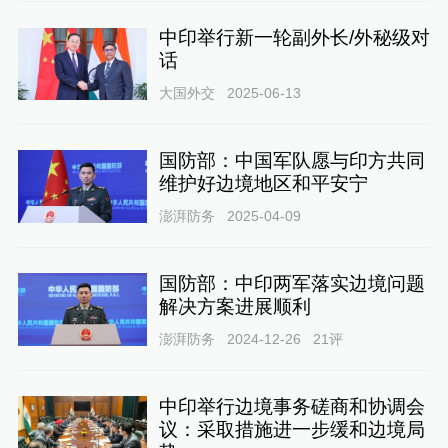
中印举行新一轮副外长/外秘级对
话
大国外交
2025-06-13
国防部：中国军队愿与印方共同
维护好边境地区和平安宁
澎湃防务
2025-04-09
国防部：中印两军落实边境问题
解决方案进展顺利
澎湃防务
2024-12-26
21
评
中印举行边境事务磋商和协调会
议：采取措施进一步缓和边境局