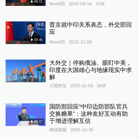
00:31
World湃
2026-04-14
15
评
普京就中印关系表态，外交部回
应
00:46
World湃
2025-12-08
大外交｜停购俄油、眼盯中美，
印度在大国雄心与地缘现实中求
解
大国外交
2025-11-06
34
评
国防部回应“中印边防部队官兵
交换糖果”：这种友好互动有助
于增进理解互信
00:37
锋线视频
2025-10-30