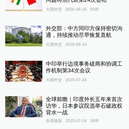
大国外交
2025-08-16
50
评
外交部：中方同印方保持密切沟
通，持续推动尽早恢复直航
大国外交
2025-08-14
中印举行边境事务磋商和协调工
作机制第34次会议
大国外交
2025-07-24
全球前瞻｜印度外长五年来首次
访华，日本参议院选举石破政权
背水一战
全球速报
2025-07-14
34
评