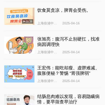
饮食莫贪凉，脾胃会受伤。
00:59
上海徐浦中医医院
2025-04-16
张旭亮：腹泻不止别硬扛，找准
病因调理快
上海徐浦中医医院
2025-04-14
王宏伟：能吃却瘦、虚胖难减、
腹胀便秘？警惕 “胃强脾弱”
上海徐浦中医医院
2025-04-14
结肠息肉难以发现，容易隐瞒病
情，要早筛查早治疗