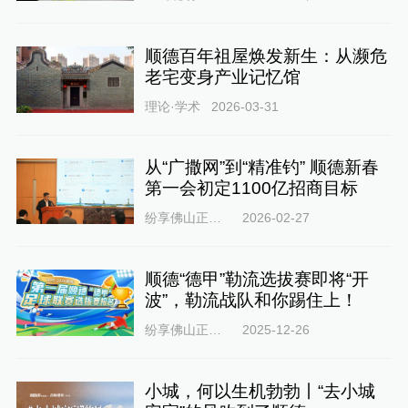
顺德百年祖屋焕发新生：从濒危
老宅变身产业记忆馆
理论·学术
2026-03-31
从“广撒网”到“精准钓” 顺德新春
第一会初定1100亿招商目标
纷享佛山正能量
2026-02-27
顺德“德甲”勒流选拔赛即将“开
波”，勒流战队和你踢住上！
纷享佛山正能量
2025-12-26
小城，何以生机勃勃丨“去小城