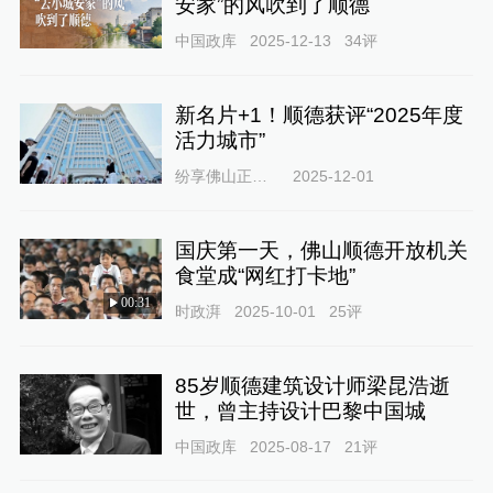
安家”的风吹到了顺德
中国政库
2025-12-13
34
评
新名片+1！顺德获评“2025年度
活力城市”
纷享佛山正能量
2025-12-01
国庆第一天，佛山顺德开放机关
食堂成“网红打卡地”
00:31
时政湃
2025-10-01
25
评
85岁顺德建筑设计师梁昆浩逝
世，曾主持设计巴黎中国城
中国政库
2025-08-17
21
评