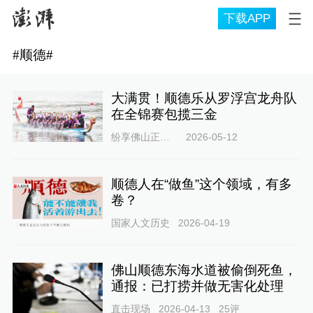
下载APP
#
顺德
#
大满贯！顺德乐从罗浮宫龙舟队
在全锦赛包揽三金
纷享佛山正能量
2026-05-12
顺德人在“做鱼”这个领域，有多
卷？
国家人文历史
2026-04-19
佛山顺德东海水道被偷倒死鱼，
通报：已打捞并做无害化处理
直击现场
2026-04-13
25
评