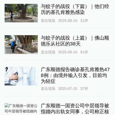
与蚊子的战役（下篇）｜他们经
历的基孔肯雅热感染
直击现场
2025-08-16
21
评
与蚊子的战役（上篇）｜佛山顺
德乐从社区的38天
直击现场
2025-08-16
91
评
广东顺德报告确诊基孔肯雅热47
8例：由境外输入引发，目前均
为轻症
直击现场
2025-07-15
37
评
广东顺德一国资公司中层领导被
指婚内出轨女同事，公司称正核