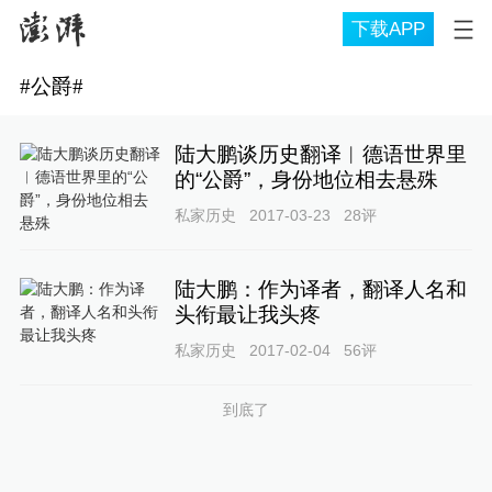
下载APP
#
公爵
#
陆大鹏谈历史翻译︱德语世界里
的“公爵”，身份地位相去悬殊
私家历史
2017-03-23
28
评
陆大鹏：作为译者，翻译人名和
头衔最让我头疼
私家历史
2017-02-04
56
评
到底了