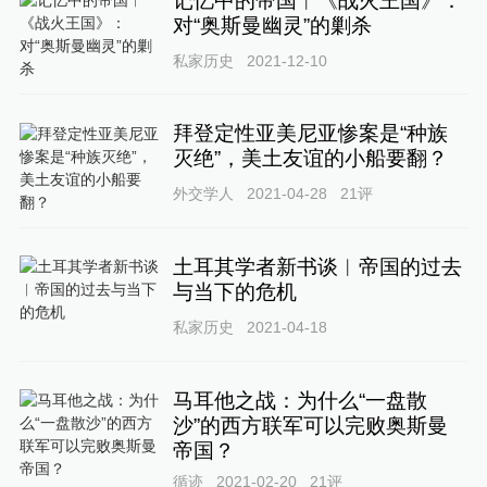
记忆中的帝国︱《战火王国》：
对“奥斯曼幽灵”的剿杀
私家历史
2021-12-10
拜登定性亚美尼亚惨案是“种族
灭绝”，美土友谊的小船要翻？
外交学人
2021-04-28
21
评
土耳其学者新书谈︱帝国的过去
与当下的危机
私家历史
2021-04-18
马耳他之战：为什么“一盘散
沙”的西方联军可以完败奥斯曼
帝国？
循迹
2021-02-20
21
评