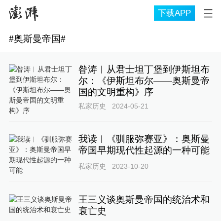
下载APP
#
奥斯曼帝国
#
昝涛︱从君士坦丁堡到伊斯坦布
尔：《伊斯坦布尔——奥斯曼帝
国的文明重构》序
私家历史
2024-05-21
我读︱《驯服弥赛亚》：奥斯曼
帝国早期现代性起源的一种可能
私家历史
2023-10-20
王三义谈奥斯曼帝国的统治术和
衰亡史