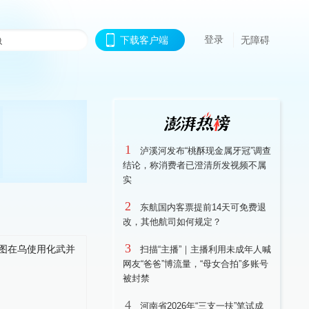
登录
下载客户端
无障碍
1
泸溪河发布“桃酥现金属牙冠”调查
结论，称消费者已澄清所发视频不属
实
2
东航国内客票提前14天可免费退
改，其他航司如何规定？
3
扫描“主播”｜主播利用未成年人喊
网友“爸爸”博流量，“母女合拍”多账号
被封禁
4
河南省2026年“三支一扶”笔试成