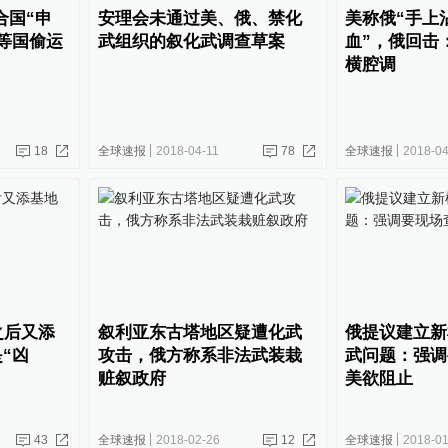
合国“申
安理会未通过美、俄、禁化
美称俄“手上
等国偷运
武组织的叙化武调查草案
血”，俄回击
横腔调
18
全球速报
2018-04-11
78
全球速报
2018-04
之后又添
叙利亚东古塔地区疑遭化武
俄提议建立新
“凶
攻击，俄方称系非法武装栽
武问题：强调
赃叙政府
美欲阻止
43
全球速报
2018-02-26
12
全球速报
2018-01