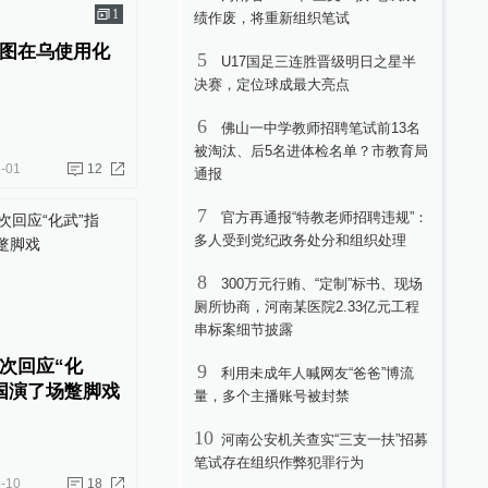
1
绩作废，将重新组织笔试
图在乌使用化
5
U17国足三连胜晋级明日之星半
决赛，定位球成最大亮点
6
佛山一中学教师招聘笔试前13名
被淘汰、后5名进体检名单？市教育局
-01
12
通报
7
官方再通报“特教老师招聘违规”：
多人受到党纪政务处分和组织处理
8
300万元行贿、“定制”标书、现场
厕所协商，河南某医院2.33亿元工程
串标案细节披露
次回应“化
9
利用未成年人喊网友“爸爸”博流
国演了场蹩脚戏
量，多个主播账号被封禁
10
河南公安机关查实“三支一扶”招募
笔试存在组织作弊犯罪行为
-10
18