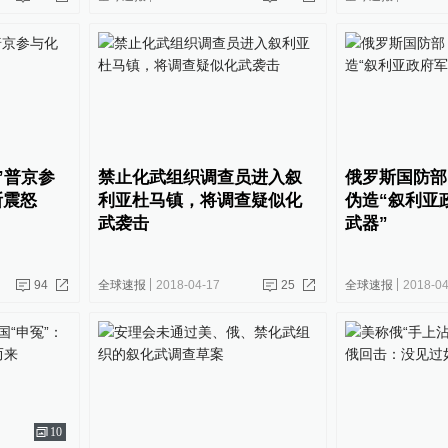
”普京参
禁止化武组织调查员进入叙
俄罗斯国防部
斯震怒
利亚杜马镇，将调查疑似化
伪造“叙利亚
武袭击
武器”
94
全球速报
2018-04-17
25
全球速报
2018-04
10