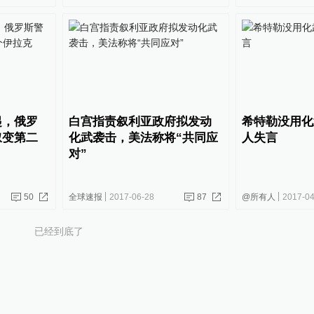
起，俄罗
白宫指责叙利亚政府拟发动
希特勒没用化
叙变第二
化武袭击，美法称将“共同应
人失言
对”
50
全球速报
2017-06-28
87
@所有人
2017-04
已经到底了