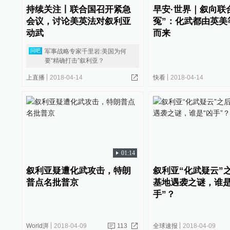
持续关注丨联合国召开紧急
早安·世界｜叙向联
会议，讨论美英法对叙利亚
冤”：化武都由英美
动武
而来
军事战略专家千里岩:美国为何
问吧
要“精确打击”叙利亚？
上直播
2018-04-14
快看
2018-04-14
01:14
叙利亚疑遭化武攻击，特朗
叙利亚“化武疑云”
普点名批普京
基地遇袭之谜，谁是
手”？
World湃
2018-04-09
113
全球速报
2018-04-09