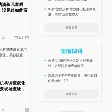
沾满叙儿童鲜
96岁“敦煌少女”常沙娜记忆渐渐衰
：没见过如此蛮
退，未忘“我是敦煌人”
查看更多
-10
116
台风“白海豚”已进入24小时警戒
线，多部门启动应急响应
寒武纪上半年营收翻番，净利润23
亿元增长1.2倍
机构调查叙化
要现场查证，
查看更多
-24