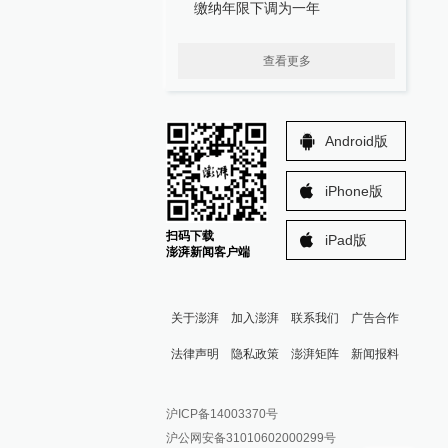
缴纳年限下调为一年
查看更多
Android版
iPhone版
扫码下载
iPad版
澎湃新闻客户端
关于澎湃
加入澎湃
联系我们
广告合作
法律声明
隐私政策
澎湃矩阵
新闻报料
报料热线: 021-962866
澎湃新闻微博
沪ICP备14003370号
报料邮箱: news@thepaper.cn
澎湃新闻公众号
沪公网安备31010602000299号
澎湃新闻抖音号