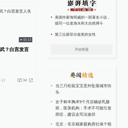
美国作家海明威的一部著名小说，
描写一位老渔夫和大自然搏斗
第三位获菲尔兹奖的女性
01:13
武？白宫发言
开始答题
-12
34
当三只松鼠宝宝意外坠落城市街
头
女子称丰胸术9个月后确诊乳腺
癌，医美机构：手术不可能引发
癌症，建议走司法途径
北京：非京籍家庭购房社保个税