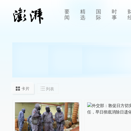
要
精
国
时
闻
选
际
事
卡片
列表