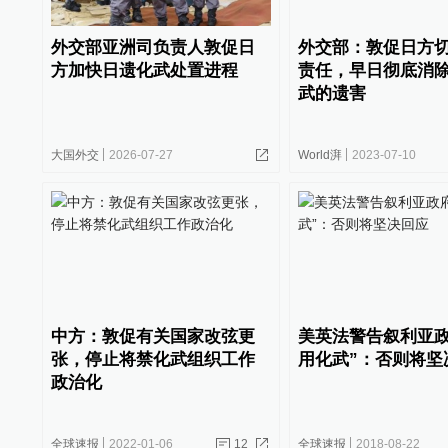
外交部亚洲司负责人敦促日
外交部：敦促日方
方加快日遗化武处置进程
责任，早日彻底消
武的遗害
大国外交
2026-07-27
World湃
2023-07-10
中方：敦促有关国家改弦更
美英法警告叙利亚政
张，停止将禁化武组织工作
用化武”：否则将坚
政治化
全球速报
2022-01-06
12
全球速报
2018-08-22