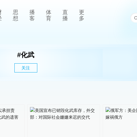
财
思
播
体
直
更
经
想
客
育
播
多
#
化武
关注