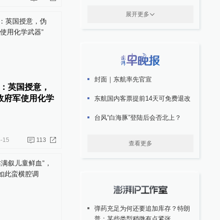
展开更多
封面｜东航率先官宣
：英国授意，
政府军使用化学
东航国内客票提前14天可免费退改
台风“白海豚”登陆后会否北上？
-15
113
查看更多
弹药充足为何还要追加库存？特朗
普：某些类型稍微有点紧张