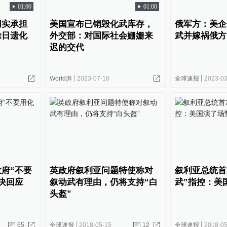
01:00
01:00
切实承担
美国宣布已销毁化武库存，
俄军方：美企
除日遗化
外交部：对国际社会姗姗来
武并嫁祸俄方
迟的交代
World湃
2023-07-10
全球速报
2023-03
府“不要
英政府叙利亚问题特使称对
叙利亚总统首
决回应
叙动武有理由，仍将支持“白
武”指控：美
头盔”
65
全球速报
2018-05-15
12
全球速报
2018-05