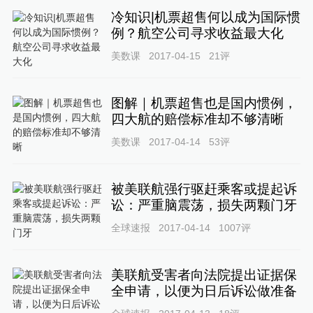
冷知识|机票超售何以成为国际惯
例？航空公司寻求收益最大化
美数课
2017-04-15
21
评
图解｜机票超售也是国内惯例，
四大航的赔偿标准却不够清晰
美数课
2017-04-14
53
评
被美联航强行驱赶乘客或提起诉
讼：严重脑震荡，损失两颗门牙
全球速报
2017-04-14
1007
评
美联航受害者向法院提出证据保
全申请，以便为日后诉讼做准备