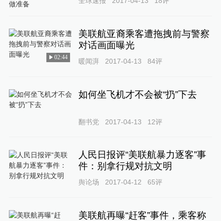
全球速报
2017-04-13
18
评
美联航亚裔乘客遭拖拽前与警察
对话画面曝光
02:44
暖闻湃
2017-04-13
84
评
如何坐飞机才不会被“扔”下去
翻书党
2017-04-13
12
评
人民日报评“美联航暴力逐客”事
件：别拿行规对抗文明
舆论场
2017-04-12
65
评
美联航再曝“赶客”事件，乘客称