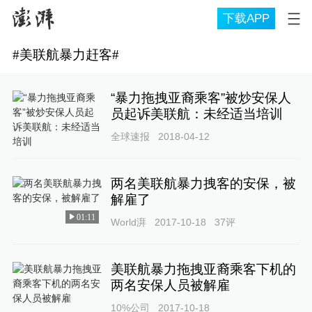
下载APP
#
美联航暴力赶客
#
“暴力拖拽亚裔乘客”被炒安保人
员起诉美联航：未经适当培训
全球速报
2018-04-12
两名美联航暴力拽客的安保，被
解雇了
01:11
World湃
2017-10-18
37
评
美联航暴力拖拽亚裔乘客下机的
两名安保人员被解雇
10%公司
2017-10-18