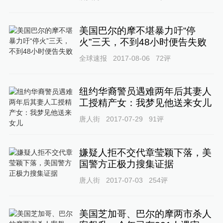
美国巴尔的摩不堪暴力吁“停
火”三天，不到48小时便告失败
全球速报
2017-08-06
72
评
纽约华裔警员遇难两年后其妻人
工授精产女：我梦见他送来女儿
唐人街
2017-07-29
91
评
嫌疑人拒不交代章莹颖下落，美
国警方正极力搜集证据
唐人街
2017-07-03
254
评
美国芝加哥、巴尔的摩两市杀人