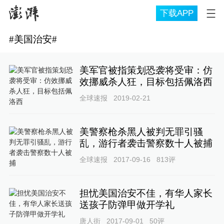
下载APP
#
美国治安
#
美军官被指策划恐袭将受审：仿
效挪威杀人狂，目标包括佩洛西
全球速报
2019-02-21
美警察枪杀黑人被判无罪引骚
乱，游行者袭击警察数十人被捕
全球速报
2017-09-16
813
评
担忧美国治安不佳，有华人家长
送孩子防弹甲做开学礼
唐人街
2017-09-01
50
评