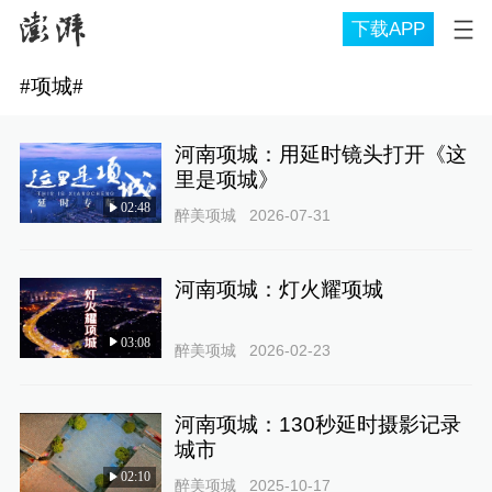
下载APP
#
项城
#
河南项城：用延时镜头打开《这
里是项城》
02:48
醉美项城
2026-07-31
河南项城：灯火耀项城
03:08
醉美项城
2026-02-23
河南项城：130秒延时摄影记录
城市
02:10
醉美项城
2025-10-17