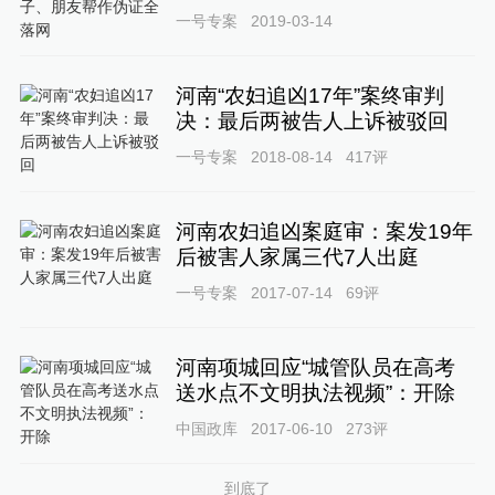
一号专案
2019-03-14
河南“农妇追凶17年”案终审判
决：最后两被告人上诉被驳回
一号专案
2018-08-14
417
评
河南农妇追凶案庭审：案发19年
后被害人家属三代7人出庭
一号专案
2017-07-14
69
评
河南项城回应“城管队员在高考
送水点不文明执法视频”：开除
中国政库
2017-06-10
273
评
到底了