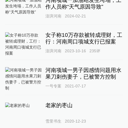
河南项城一加油站发生垮塌，工
作人员称“天气原因导致”
澎湃河南
2024-02-21
女子称10万存款被转成理财，工
行：河南周口项城支行已报案
澎湃河南
2023-10-16
235
评
河南项城一男子因感情问题用水
果刀刺伤妻子，已被警方控制
一号专案
2021-07-17
老家的枣山
雪里书生
2020-12-23