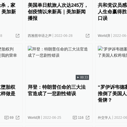
枪杀，家
美国单日航旅人次达245万，
共和党议员感
｜美加新
创疫情以来新高｜美加新闻
人生命赢得胜
播报
口误
28
西雅图华语之声
2022-06-28
World湃
2022-06
00:33
立堕胎权
拜登：特朗普任命的三大法
“罗伊诉韦德
这样做是
官造成了一悲剧性错误
推倒了美国人
骨牌？
69
World湃
2022-06-25
116
外交学人
2022-06