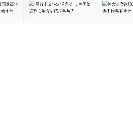
：美国最
“原旨主义”VS“活宪法”：美
美大法官谈堕
裂，激起
国堕胎权之争背后的法学角
特：罗诉韦德
力
于应被推翻
43
外交学人
2022-05-11
12
World湃
2022-05
01:01
01:01
丨布雷
美大法官谈堕胎权丨托马
美大法官谈堕