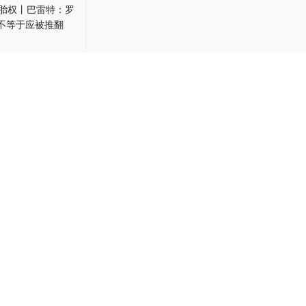
02:43
胎权丨巴雷
案有争议不等
-10
01:05
胎权丨戈萨奇