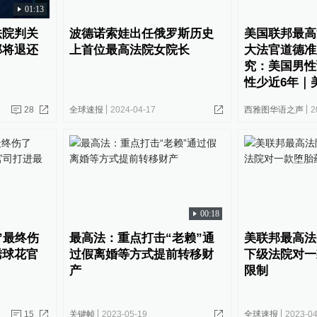
01:13
法院判关
波德诺索娃出任俄罗斯历史
美国联邦最高
部将退还
上首位最高法院女院长
大法官道德准
究：美国男性
性少近6年｜
28
全球速报
2024-04-17
西雅图华语之声
2
00:18
”最终伤
最高法：重点打击“老赖”通
美联邦最高法
绣球花官
过假离婚等方式提前转移财
下级法院对一
产
限制
15
关键帧
2023-05-19
全球速报
2023-04