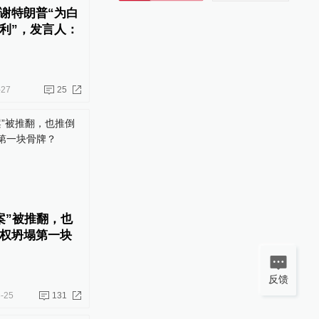
谢特朗普“为白
利”，发言人：
-27
25
案”被推翻，也
权坍塌第一块
反馈
-25
131