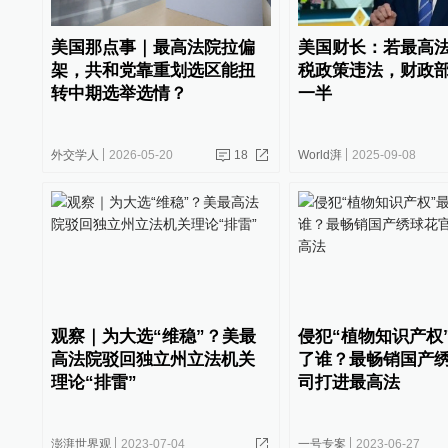
美国那点事｜最高法院拉偏
美国财长：若最高
架，共和党靠重划选区能扭
税政策违法，财政
转中期选举选情？
一半
外交学人
2026-05-20
18
World湃
2025-09-08
观察｜为大选“维稳”？美最
侵犯“植物知识产权
高法院驳回独立州立法机关
了谁？最畅销国产
理论“排雷”
司打进最高法
澎湃世界观
2023-07-04
一号专案
2023-06-27