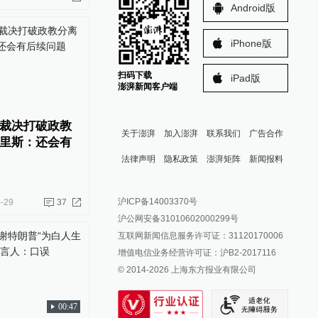
Android版
iPhone版
扫码下载
iPad版
澎湃新闻客户端
裁决打破政教
关于澎湃
加入澎湃
联系我们
广告合作
里斯：还会有
法律声明
隐私政策
澎湃矩阵
新闻报料
报料热线: 021-962866
澎湃新闻微博
沪ICP备14003370号
-29
37
报料邮箱: news@thepaper.cn
澎湃新闻公众号
沪公网安备31010602000299号
澎湃新闻抖音号
互联网新闻信息服务许可证：31120170006
派生万物开放平台
增值电信业务经营许可证：沪B2-2017116
© 2014-
2026
上海东方报业有限公司
IP SHANGHAI
SIXTH TONE
00:47