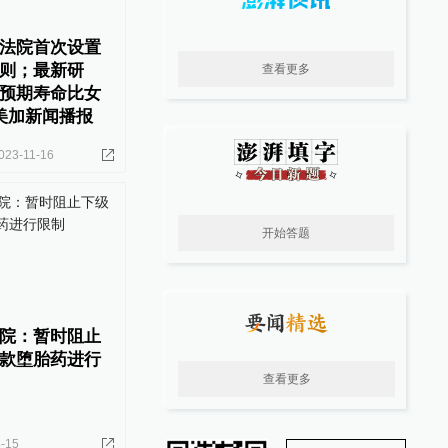
法院首次设置
则；最新研
查看更多
预期寿命比女
美加新闻播报
023-11-16
开始答题
院：暂时阻止
款堕胎药进行
查看更多
-15