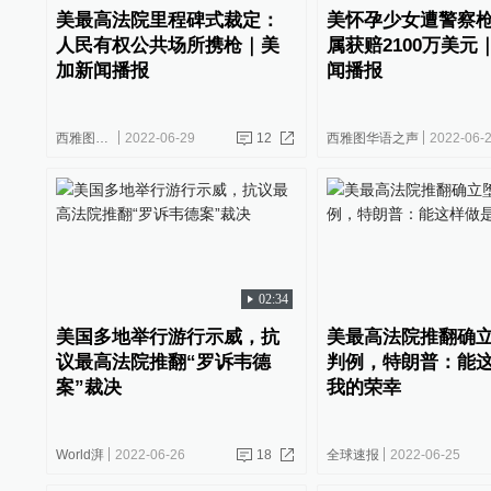
美最高法院里程碑式裁定：
美怀孕少女遭警察
人民有权公共场所携枪｜美
属获赔2100万美元
加新闻播报
闻播报
西雅图华语之声
2022-06-29
12
西雅图华语之声
2022-06-
02:34
美国多地举行游行示威，抗
美最高法院推翻确
议最高法院推翻“罗诉韦德
判例，特朗普：能
案”裁决
我的荣幸
World湃
2022-06-26
18
全球速报
2022-06-25