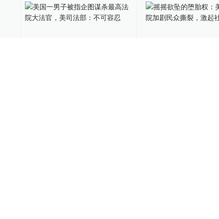
美国一男子被指企图谋杀最
摇摇欲坠的堕胎权
高法院大法官，美司法部：
高法院加剧民众撕
不可容忍
社会矛盾
全球速报
2022-06-09
外交学人
2022-05-12
03:56
美大法官谈堕胎权丨卡瓦
美大法官谈堕胎权