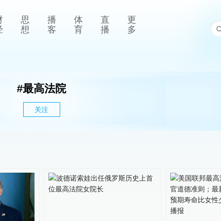
财
思
播
体
直
更
经
想
客
育
播
多
#
最高法院
关注