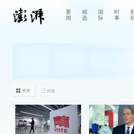
要
精
国
时
闻
选
际
事
卡片
列表