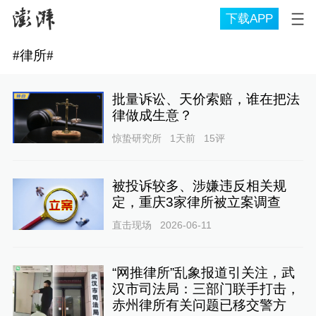
下载APP
#
律所
#
批量诉讼、天价索赔，谁在把法
律做成生意？
惊蛰研究所
1天前
15
评
被投诉较多、涉嫌违反相关规
定，重庆3家律所被立案调查
直击现场
2026-06-11
“网推律所”乱象报道引关注，武
汉市司法局：三部门联手打击，
赤州律所有关问题已移交警方