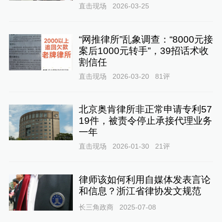
直击现场
2026-03-25
“网推律所”乱象调查：“8000元接
案后1000元转手”，39招话术收
割信任
直击现场
2026-03-20
81
评
北京奥肯律所非正常申请专利57
19件，被责令停止承接代理业务
一年
直击现场
2026-01-30
21
评
律师该如何利用自媒体发表言论
和信息？浙江省律协发文规范
长三角政商
2025-07-08