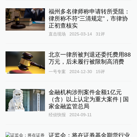
福州多名律师称申请转所受阻：
律所称不符“三清规定”，市律协
正初查核实
直击现场
2025-03-14
31
评
北京一律所被判退还委托费用88
万元，后未履行被限制高消费
一号专案
2024-12-30
15
评
金融机构涉刑案件金额1亿元
（含）以上认定为重大案件 | 国
家金融监管总局
经侦快报
2024-09-11
证监会：将在证券基金期货行业