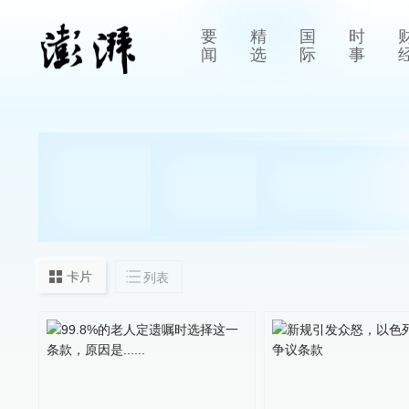
要
精
国
时
闻
选
际
事
卡片
列表