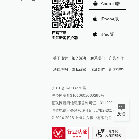
Android版
iPhone版
扫码下载
iPad版
澎湃新闻客户端
关于澎湃
加入澎湃
联系我们
广告合作
法律声明
隐私政策
澎湃矩阵
新闻报料
报料热线: 021-962866
澎湃新闻微博
沪ICP备14003370号
报料邮箱: news@thepaper.cn
澎湃新闻公众号
沪公网安备31010602000299号
澎湃新闻抖音号
互联网新闻信息服务许可证：31120170006
派生万物开放平台
增值电信业务经营许可证：沪B2-2017116
反馈
© 2014-
2026
上海东方报业有限公司
IP SHANGHAI
SIXTH TONE