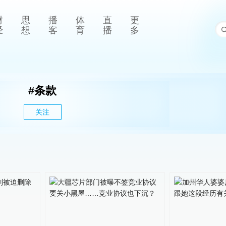
财
思
播
体
直
更
经
想
客
育
播
多
#
条款
关注