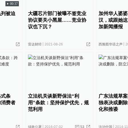
00:37
色列被迫
大疆芯片部门被曝不签竞业
加州华人婆婆
协议要关小黑屋……竞业协
汉，或跟她这
议也下沉？
加新闻播报
雷达财经
2021-08-26
西雅图华语之声
2
格式条
立法机关谈新野保法“利
广东法规草案
加消费者
用”条款：坚持保护优先，规
独表决或删除
范利用
化和推诿
绿政公署
2016-07-02
53
法治中国
2014-11