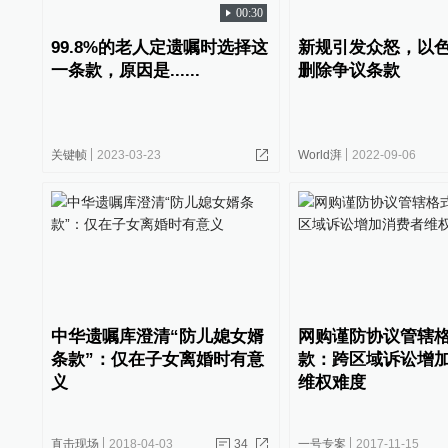
00:30
99.8%的老人定遗嘱时选择这
新规引发众怒，以
一条款，原因是......
删除争议条款
关键帧
2023-03-23
World湃
2022-09-06
中华遗嘱库澄清“防儿媳女婿
网购谨防协议管辖
条款”：仅在子女离婚时有意
款：跨区域诉讼增
义
维权难度
直击现场
2018-04-03
34
一号专案
2017-11-15