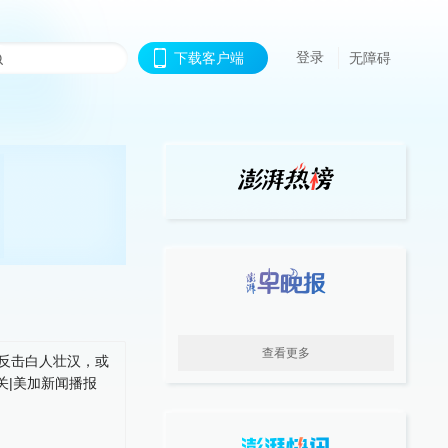
登录
下载客户端
无障碍
查看更多