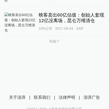
映客卖出60亿估值：创始人套现
12亿没离场，昆仑万维清仓
10%公司
2017-09-04
43
评
到底了
关于澎湃
|
联系我们
|
法律声明
|
澎湃广告
©2014~
2026
上海东方报业有限公司