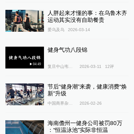
人胖起来才懂的事：在乌鲁木齐
运动其实没有自助餐贵
爱乌及乌
2026-03-14
健身气功八段锦
04:49
复旦中山韦素兰
2026-03-11
12
评
节后“健身潮”来袭，健康消费“焕
新”升级
中国商界杂志社
2026-02-26
海南儋州一健身公司被罚80万
：“恒温泳池”实际非恒温