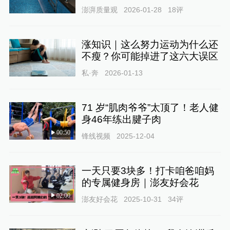
澎湃质量观
2026-01-28
18
评
涨知识｜这么努力运动为什么还
不瘦？你可能掉进了这六大误区
私·奔
2026-01-13
71 岁“肌肉爷爷”太顶了！老人健
身46年练出腱子肉
00:50
锋线视频
2025-12-04
一天只要3块多！打卡咱爸咱妈
的专属健身房｜澎友好会花
02:00
澎友好会花
2025-10-31
34
评