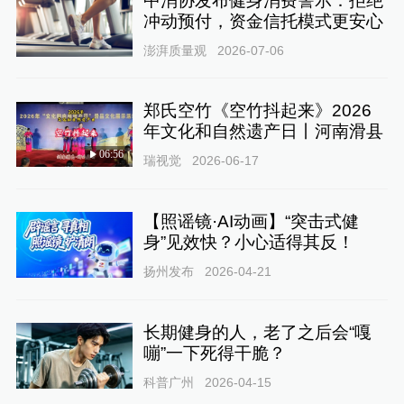
中消协发布健身消费警示：拒绝
冲动预付，资金信托模式更安心
澎湃质量观
2026-07-06
郑氏空竹《空竹抖起来》2026
年文化和自然遗产日丨河南滑县
06:56
瑞视觉
2026-06-17
【照谣镜·AI动画】“突击式健
身”见效快？小心适得其反！
扬州发布
2026-04-21
长期健身的人，老了之后会“嘎
嘣”一下死得干脆？
科普广州
2026-04-15