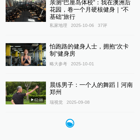
亲测“巴厘岛体校”：我在澳洲后
花园，卷一个月硬核健身｜“不
基础”旅行
私家地理
2025-10-06
37
评
怕跑路的健身人士，拥抱“次卡
制”健身房
略大参考
2025-10-01
晨练男子：一个人的舞蹈丨河南
郑州
02:08
瑞视觉
2025-09-08