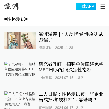
下载APP
#
性格测试
#
澎湃漫评｜“I人勿扰”的性格测试
跑偏了
澎湃评论
2025-11-28
研究者呼吁：招聘单位应避免将
MBTI作为招聘决定性指标
中国政库
2024-07-15
18
评
工人日报：性格测试被一些企业
当成招聘“硬杠杠”，靠谱吗？
直击现场
2024-06-17
21
评