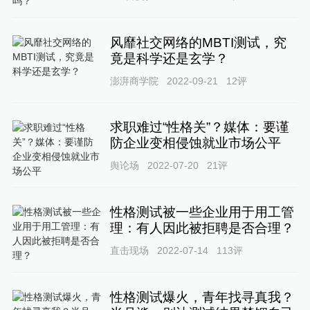
风靡社交网络的MBTI测试，究
竟是科学还是玄学？
澎湃商学院
2022-09-21
12
评
求职难过“性格关”？媒体：要谨
防企业变相侵蚀就业市场公平
舆论场
2022-07-20
21
评
性格测试被一些企业用于用工管
理：有人因此被拒聘是否合理？
直击现场
2022-07-14
113
评
性格测试爆火，青年找寻真我？