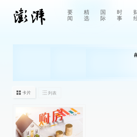
要
精
国
时
闻
选
际
事
卡片
列表