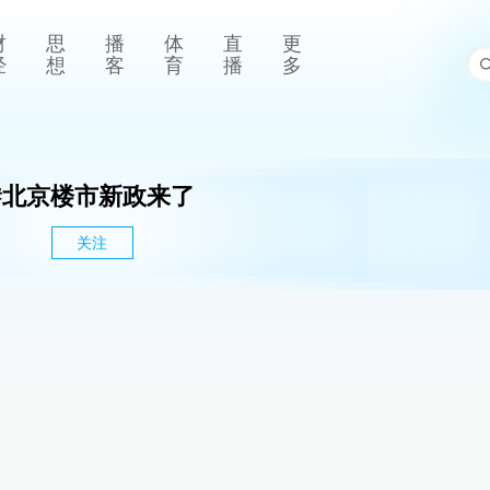
财
思
播
体
直
更
经
想
客
育
播
多
#
北京楼市新政来了
关注