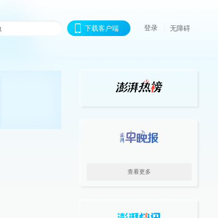
登录
下载客户端
无障碍
查看更多