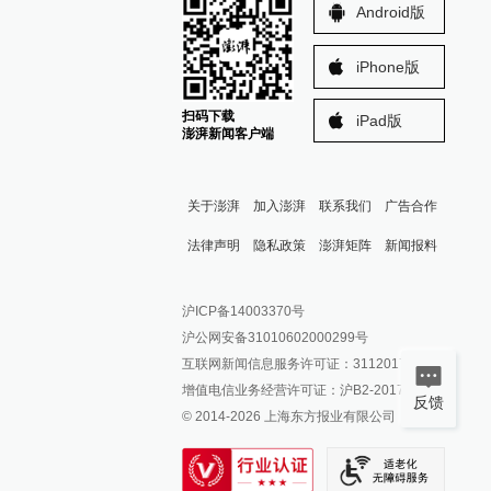
Android版
iPhone版
扫码下载
iPad版
澎湃新闻客户端
关于澎湃
加入澎湃
联系我们
广告合作
法律声明
隐私政策
澎湃矩阵
新闻报料
报料热线: 021-962866
澎湃新闻微博
沪ICP备14003370号
报料邮箱: news@thepaper.cn
澎湃新闻公众号
沪公网安备31010602000299号
澎湃新闻抖音号
互联网新闻信息服务许可证：31120170006
派生万物开放平台
增值电信业务经营许可证：沪B2-2017116
反馈
© 2014-
2026
上海东方报业有限公司
IP SHANGHAI
SIXTH TONE