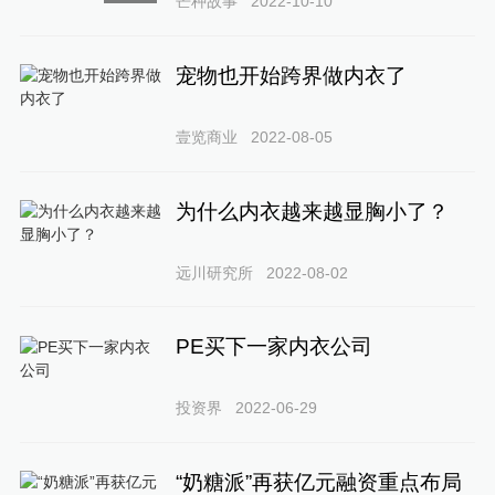
芒种故事
2022-10-10
宠物也开始跨界做内衣了
壹览商业
2022-08-05
为什么内衣越来越显胸小了？
远川研究所
2022-08-02
PE买下一家内衣公司
投资界
2022-06-29
“奶糖派”再获亿元融资重点布局