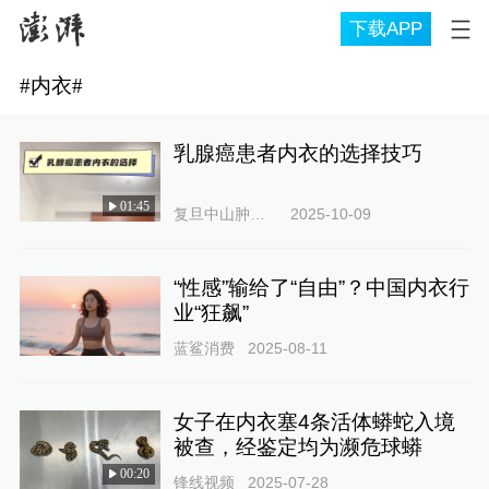
下载APP
#
内衣
#
乳腺癌患者内衣的选择技巧
01:45
复旦中山肿瘤徐蓓医生
2025-10-09
“性感”输给了“自由”？中国内衣行
业“狂飙”
蓝鲨消费
2025-08-11
女子在内衣塞4条活体蟒蛇入境
被查，经鉴定均为濒危球蟒
00:20
锋线视频
2025-07-28