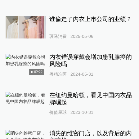
谁偷走了内衣上市公司的业绩？
斑马消费
2025-05-06
内衣错误穿戴会增加患乳腺癌的
风险吗
02:22
粤精准医
2024-05-31
在纽约曼哈顿，看见中国内衣品
牌崛起
价值星球
2023-10-31
消失的维密门店，以及背后的内