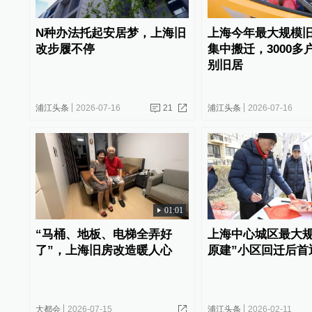
N种办法托起安居梦，上海旧
上海今年最大规模
改步履不停
集中搬迁，3000多
别旧居
浦江头条
2026-07-16
21
浦江头条
2026-07-16
01:01
“马桶、地板、电梯全弄好
上海中心城区最大规
了”，上海旧房改造暖人心
原建”小区回迁后首
大都会
2026-07-15
浦江头条
2026-02-11