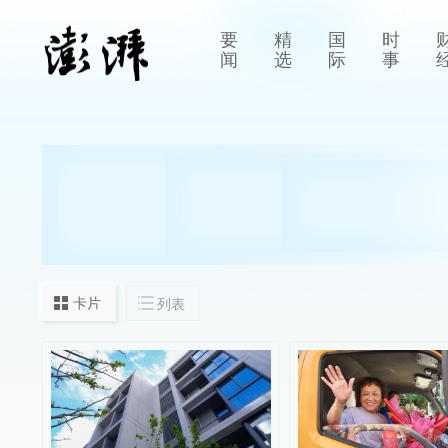
要
精
国
时
闻
选
际
事
卡片
列表