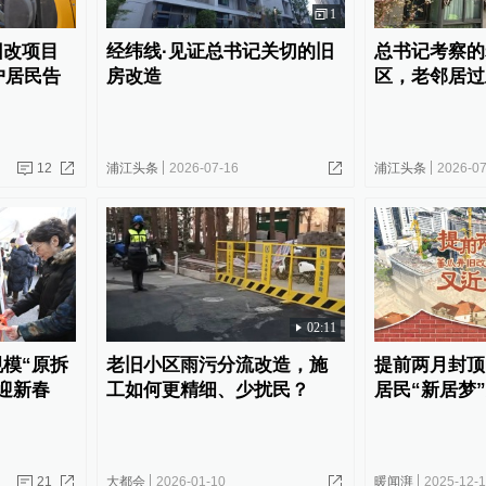
1
旧改项目
经纬线·见证总书记关切的旧
总书记考察的
户居民告
房改造
区，老邻居过
12
浦江头条
2026-07-16
浦江头条
2026-07
02:11
模“原拆
老旧小区雨污分流改造，施
提前两月封顶
迎新春
工如何更精细、少扰民？
居民“新居梦
21
大都会
2026-01-10
暖闻湃
2025-12-