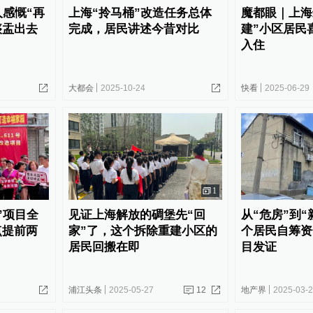
人感慨“再
上海“拎马桶”改造任务总体
魔都眼｜上海
痰盂出去
完成，居民讲述今昔对比
建”小区居民
入住
大都会
2025-10-24
快看
2025-06-29
1
”项目全
见证上海解放的碉堡先“回
从“危房”到“
点提前两
家”了，这个拆除重建小区的
个居民自筹资
居民回搬在即
目发证
浦江头条
2025-05-27
12
地产界
2025-03-