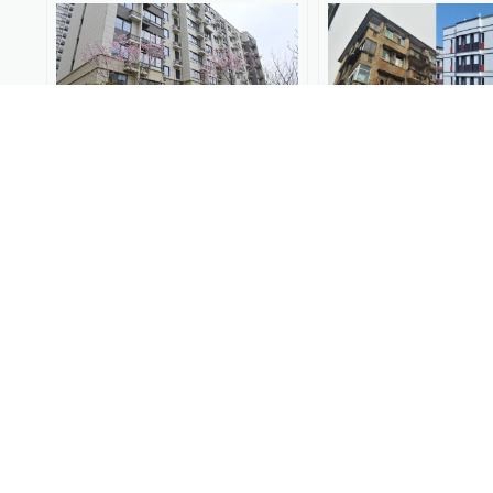
80多棵“原住民老树”也回来
广州业主自筹800
了，上海一拆除重建小区将
地建新房：“这笔投
竣工
了”
浦江头条
2025-03-12
地产界
2025-01-25
建筑瞭望｜看萨米剧院、北
中华遗嘱库推出“旧