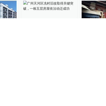
万元拆危原
广州天河区冼村旧改取得关
今年上海静安
入超值
键突破，一栋五层房屋依法
改项目，签约
动迁成功
175
澎湃广东
2024-12-31
浦江头条
2024-12
1
改护
百姓话思想｜旧改温情
“拆一还一”，