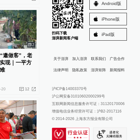
Android版
iPhone版
扫码下载
iPad版
澎湃新闻客户端
2
“邀做客”，老
关于澎湃
加入澎湃
联系我们
广告合作
实现｜一平方
难
法律声明
隐私政策
澎湃矩阵
新闻报料
报料热线: 021-962866
澎湃新闻微博
沪ICP备14003370号
-20
12
报料邮箱: news@thepaper.cn
澎湃新闻公众号
沪公网安备31010602000299号
澎湃新闻抖音号
互联网新闻信息服务许可证：31120170006
派生万物开放平台
增值电信业务经营许可证：沪B2-2017116
© 2014-
2026
上海东方报业有限公司
IP SHANGHAI
SIXTH TONE