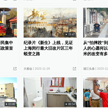
19:47
居民集中
纪录片《新生》上线，见证
从“怕摔跤”到
票政策首
上海闵行最大旧改片区三年
人的心愿何以
蜕变之路
米的改变有多
大都会
2025-11-29
浦江头条
2025-11
03:00
00:54