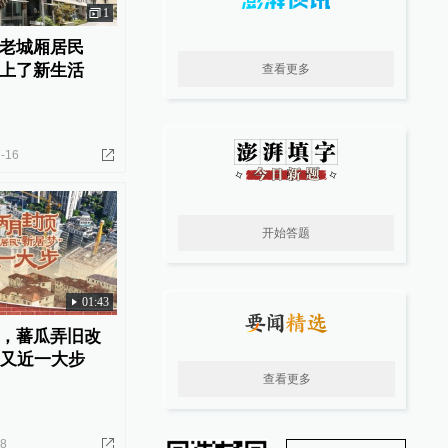
1
老城厢居民
上了新生活
查看更多
-16
开始答题
01:43
，蕃瓜弄旧改
”又近一大步
查看更多
18