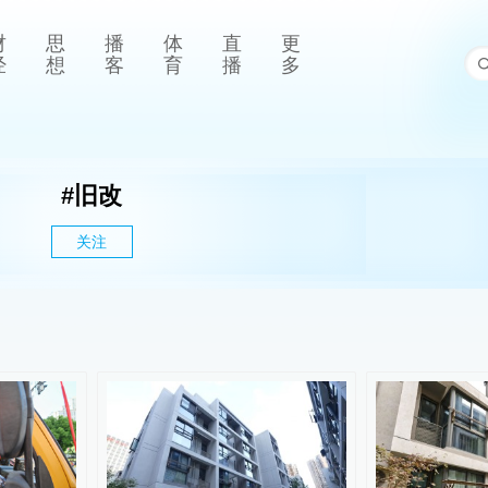
财
思
播
体
直
更
经
想
客
育
播
多
#
旧改
关注