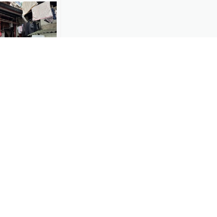
区最后一个旧
首日即生效
-23
00:21
70年房龄的老