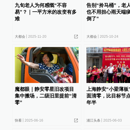
九旬老人为何感慨“不容
告别“拎马桶”，老
易”？｜一平方米的改变有多
也不用担心雨天端
难
倒了”
大都会
2025-11-20
大都会
2025-10-24
魔都眼｜静安零星旧改项目
上海静安“小梁薄板
集中搬场，二级旧里提前“清
面清零，比目标节
零”
年半
快看
2025-06-16
浦江头条
2025-06-03