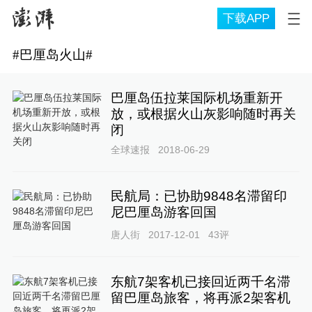
下载APP
#
巴厘岛火山
#
巴厘岛伍拉莱国际机场重新开
放，或根据火山灰影响随时再关
闭
全球速报
2018-06-29
民航局：已协助9848名滞留印
尼巴厘岛游客回国
唐人街
2017-12-01
43
评
东航7架客机已接回近两千名滞
留巴厘岛旅客，将再派2架客机