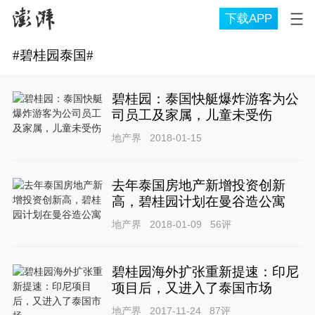
下载APP
#
碧桂园泰国
#
碧桂园：泰国快艇爆炸游客为公
司员工及家属，儿童未受伤
地产界
2018-01-15
去年泰国房地产新增投资创新
高，碧桂园计划在曼谷造公寓
地产界
2018-01-09
56
评
碧桂园海外扩张重新提速：印尼
项目后，又进入了泰国市场
地产界
2017-11-24
87
评