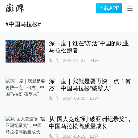
下载APP
#
中国马拉松
#
深一度｜谁在“养活”中国的职业
马拉松跑者
私·奔
2026-01-07
34
评
深一度｜我就是要再快一点！何
杰，中国马拉松“破壁人”
私·奔
2024-03-25
12
评
从“国人竞速”到“破亚洲纪录奖”，
中国马拉松高质量成长
私·奔
2024-03-19
12
评