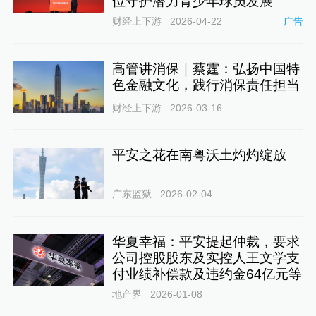
位守护潜力青少年球员发展
财经上下游
2026-04-22
广告
高管讲消保｜蔡霆：弘扬中国特
色金融文化，践行消保责任担当
财经上下游
2026-03-16
平安之花在南粤沃土灼灼绽放
广东监狱
2026-02-04
华夏幸福：平安提起仲裁，要求
公司控股股东及实控人王文学支
付业绩补偿款及违约金64亿元等
地产界
2026-01-08