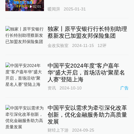
02:01
暖闻湃
2025-01-31
独家丨原平安银行行长特别助理
蔡新发已加盟友邦保险集团
金改实验室
2024-11-15
12
评
中国平安2024年度“客户嘉年
华”盛大开启，首场活动“聚星名
人赛”登陆上海
资讯
2024-10-10
广告
中国平安以需求为牵引深化改革
创新，优化金融服务助力高质量
发展
财经上下游
2024-09-25