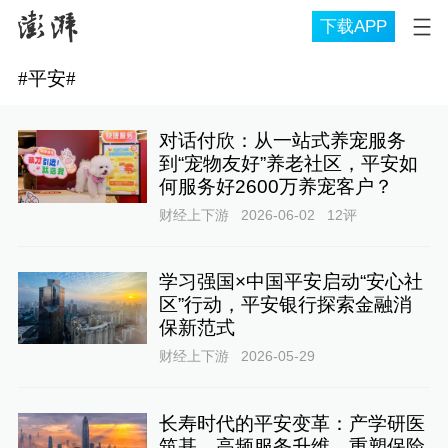
下载APP
#
平安
#
对话付欣：从一站式养宠服务
到“宠物友好”养老社区，平安如
何服务好2600万养宠客户？
财经上下游
2026-06-02
12
评
学习强国×中国平安启动“安心社
区”行动，平安银行探索金融消
保新范式
财经上下游
2026-05-29
长寿时代的平安变革：产学研医
筑基、高频服务升维，重塑保险