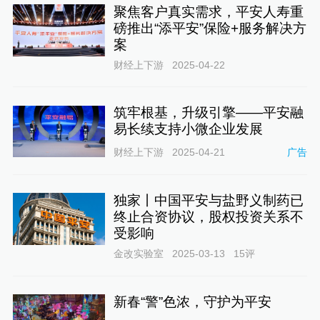
聚焦客户真实需求，平安人寿重
磅推出“添平安”保险+服务解决方
案
财经上下游
2025-04-22
筑牢根基，升级引擎——平安融
易长续支持小微企业发展
财经上下游
2025-04-21
广告
独家丨中国平安与盐野义制药已
终止合资协议，股权投资关系不
受影响
金改实验室
2025-03-13
15
评
新春“警”色浓，守护为平安