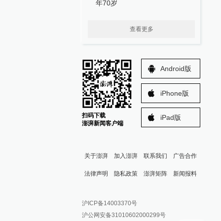
年70岁
查看更多
Android版
iPhone版
扫码下载
iPad版
澎湃新闻客户端
关于澎湃
加入澎湃
联系我们
广告合作
法律声明
隐私政策
澎湃矩阵
新闻报料
报料热线: 021-962866
澎湃新闻微博
沪ICP备14003370号
报料邮箱: news@thepaper.cn
澎湃新闻公众号
沪公网安备31010602000299号
澎湃新闻抖音号