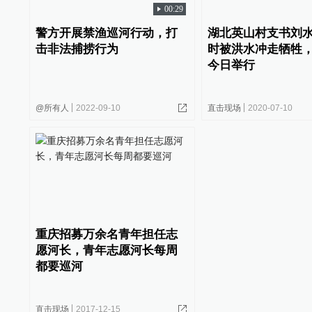
00:29
警方开展禁渔巡河行动，打
湖北英山村支书刘
击非法捕捞行为
时被洪水冲走牺牲
今日举行
@所有人
2022-09-10
直击现场
2020-07-10
重庆招募万余名青年担任志
愿河长，青年志愿河长每周
都要巡河
直击现场
2017-12-15