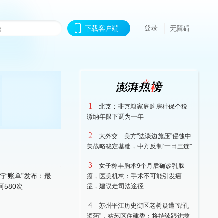
登录
下载客户端
无障碍
1
北京：非京籍家庭购房社保个税
缴纳年限下调为一年
2
大外交｜美方“边谈边施压”侵蚀中
美战略稳定基础，中方反制“一日三连”
3
女子称丰胸术9个月后确诊乳腺
癌，医美机构：手术不可能引发癌
症，建议走司法途径
4
苏州平江历史街区老树疑遭“钻孔
灌药”，姑苏区住建委：将持续跟进救