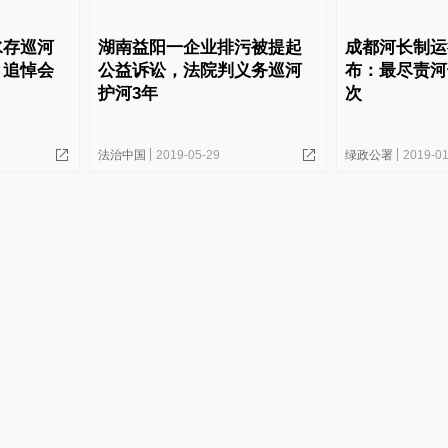
水存巡河
湖南益阳一企业排污被提起
成都河长制运
，追悼会
公益诉讼，法院判义务巡河
布：最尽责河
护河3年
次
法治中国
2019-05-29
绿政公署
2019-01