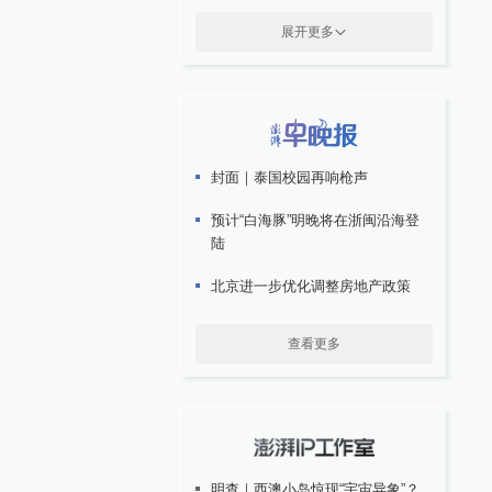
展开更多
封面｜泰国校园再响枪声
预计“白海豚”明晚将在浙闽沿海登
陆
北京进一步优化调整房地产政策
查看更多
明查｜西澳小岛惊现“宇宙异象”？