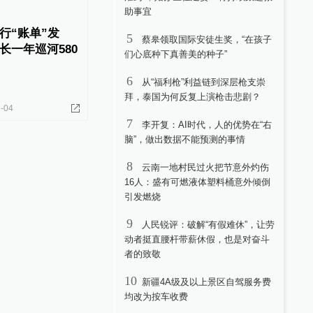
助事宜
行“账单”发
5
蔡皋领取国际安徒生奖，“在孩子
长一年巡河580
们心底种下真善美的种子”
6
从“福利枪”利益链到深层枪支崇
拜，泰国为何反复上演枪击悲剧？
-04
7
李开复：AI时代，人的优势在“右
脑”，做出数据不能预测的事情
8
云南一地村民过火把节意外灼伤
16人：盛有可燃液体塑料桶意外倾倒
引发燃烧
9
人民锐评：破解“有假难休”，让劳
动者挺直腰杆带薪休假，也是对奋斗
者的致敬
10
新疆4A级及以上景区自驾服务费
均改为按车收费