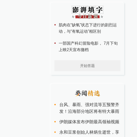
肌肉在“缺氧”状态下进行的剧烈运
动，与“有氧运动”相区别
一部国产科幻冒险电影， 7月下旬
上映2天宣布撤档
开始答题
台风、暴雨、强对流等五预警齐
发！沿海部分地区将有特大暴雨
伊朗媒体发布伊朗最高领袖视频
永和豆浆创始人林炳生逝世，享