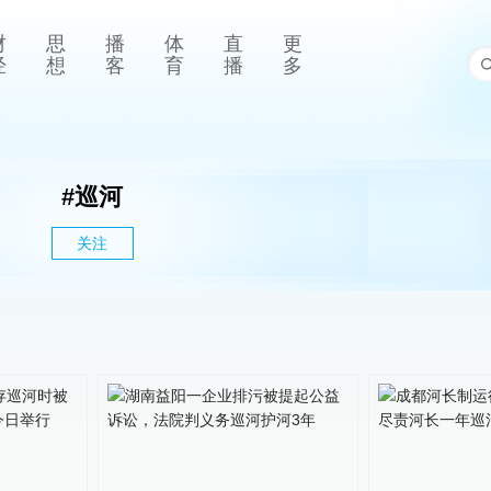
财
思
播
体
直
更
经
想
客
育
播
多
#
巡河
关注