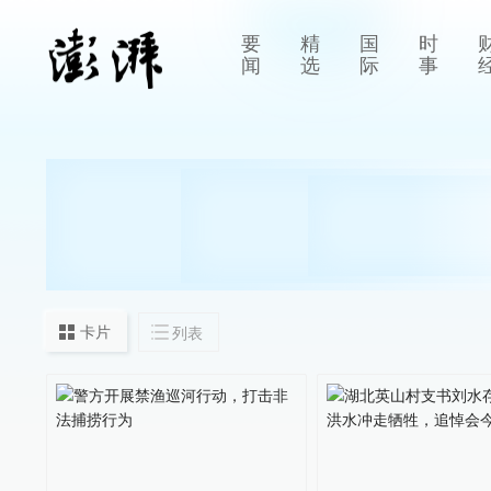
要
精
国
时
闻
选
际
事
卡片
列表