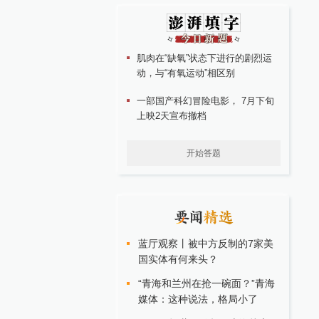
肌肉在“缺氧”状态下进行的剧烈运
动，与“有氧运动”相区别
一部国产科幻冒险电影， 7月下旬
上映2天宣布撤档
开始答题
蓝厅观察丨被中方反制的7家美
国实体有何来头？
“青海和兰州在抢一碗面？”青海
媒体：这种说法，格局小了