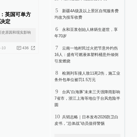
5
新疆4A级及以上景区自驾服务费
：英国可单方
均改为按车收费
”决定
6
永和豆浆创始人林炳生逝世，享
历史原因和现实影响
年70岁
7
-10
436
云南一地村民过火把节意外灼伤
16人：盛有可燃液体塑料桶意外倾倒
引发燃烧
8
检测列车撞人致11死2伤，施工业
务外包单位被罚1.5万元
9
台风“白海豚”未来三天强降雨影响
7省市，浙江上海等地位于台风危险半
圆
10
兵韬志略｜日本发布2026防卫白
皮书，“总体战”动员值得警惕