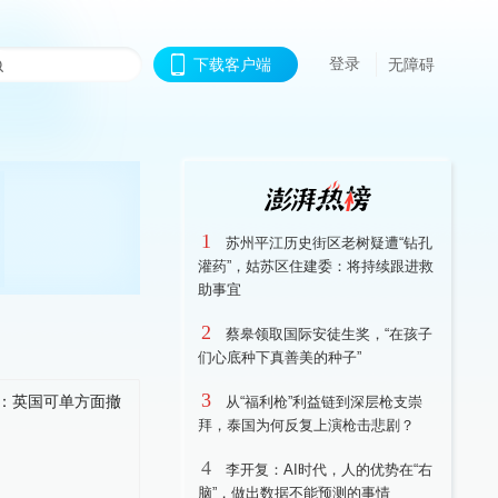
登录
下载客户端
无障碍
1
苏州平江历史街区老树疑遭“钻孔
灌药”，姑苏区住建委：将持续跟进救
助事宜
2
蔡皋领取国际安徒生奖，“在孩子
们心底种下真善美的种子”
3
从“福利枪”利益链到深层枪支崇
拜，泰国为何反复上演枪击悲剧？
4
李开复：AI时代，人的优势在“右
脑”，做出数据不能预测的事情