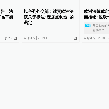
盟告上法
以色列外交部：谴责欧洲法
欧洲法院裁定
面临平衡
院关于标注“定居点制造”的
面撤销“脱欧
裁定
英国脱欧的
问吧
有哪些？
28
全球速报
2019-11-13
全球速报
2018-12