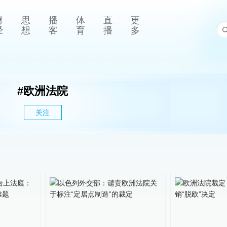
财
思
播
体
直
更
经
想
客
育
播
多
#
欧洲法院
关注