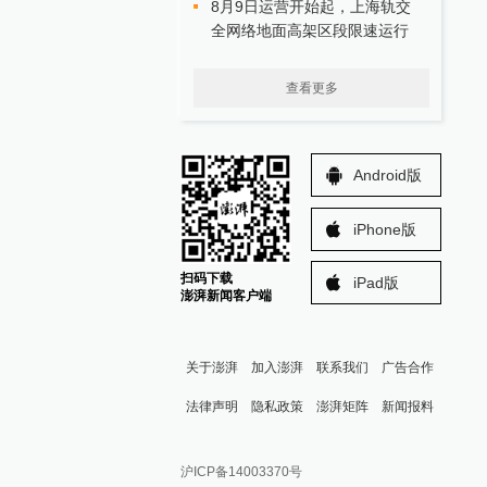
8月9日运营开始起，上海轨交
全网络地面高架区段限速运行
查看更多
Android版
iPhone版
扫码下载
iPad版
澎湃新闻客户端
关于澎湃
加入澎湃
联系我们
广告合作
法律声明
隐私政策
澎湃矩阵
新闻报料
报料热线: 021-962866
澎湃新闻微博
沪ICP备14003370号
报料邮箱: news@thepaper.cn
澎湃新闻公众号