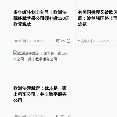
多年缠斗划上句号！欧洲法
有美国撑腰又被欧
院终裁苹果公司须补缴130亿
庭：波兰强国路上
欧元税款
难题
10%公司
2024-09-11
25
外交学人
2023-02-25
欧洲法院裁定：优步是一家
出租车公司，并非数字服务
公司
10%公司
2017-12-20
21