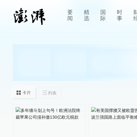
要
精
国
时
闻
选
际
事
卡片
列表