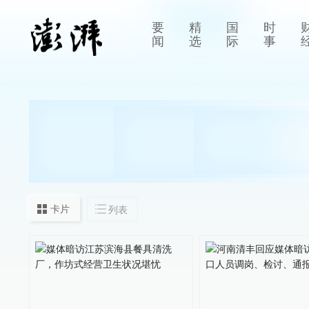
要
精
国
时
闻
选
际
事
卡片
列表