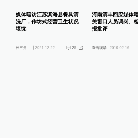
媒体暗访江苏滨海县餐具清
河南清丰回应媒体
洗厂，作坊式经营卫生状况
关窗口人员调岗、
堪忧
报批评
长三角政商
2021-12-22
25
直击现场
2019-02-16