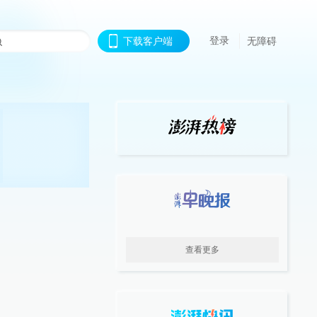
登录
下载客户端
无障碍
查看更多