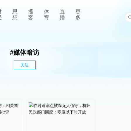
财
思
播
体
直
更
经
想
客
育
播
多
#
媒体暗访
关注