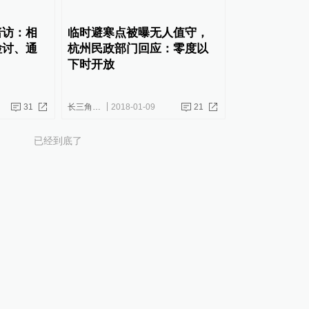
暗访：相
临时避寒点被曝无人值守，
检讨、通
杭州民政部门回应：零度以
下时开放
31
长三角政商
2018-01-09
21
已经到底了