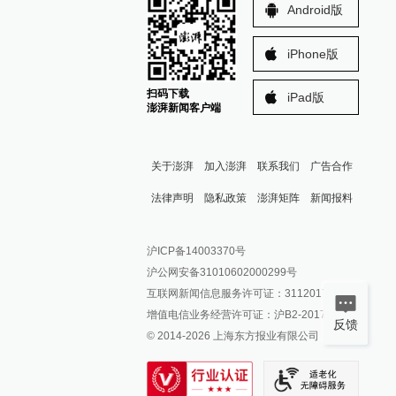
Android版
iPhone版
扫码下载
iPad版
澎湃新闻客户端
关于澎湃
加入澎湃
联系我们
广告合作
法律声明
隐私政策
澎湃矩阵
新闻报料
报料热线: 021-962866
澎湃新闻微博
沪ICP备14003370号
报料邮箱: news@thepaper.cn
澎湃新闻公众号
沪公网安备31010602000299号
澎湃新闻抖音号
互联网新闻信息服务许可证：31120170006
派生万物开放平台
增值电信业务经营许可证：沪B2-2017116
反馈
© 2014-
2026
上海东方报业有限公司
IP SHANGHAI
SIXTH TONE