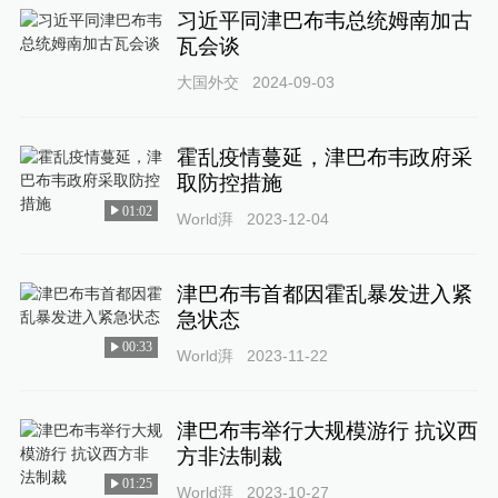
习近平同津巴布韦总统姆南加古
瓦会谈
大国外交
2024-09-03
霍乱疫情蔓延，津巴布韦政府采
取防控措施
01:02
World湃
2023-12-04
津巴布韦首都因霍乱暴发进入紧
急状态
00:33
World湃
2023-11-22
津巴布韦举行大规模游行 抗议西
方非法制裁
01:25
World湃
2023-10-27