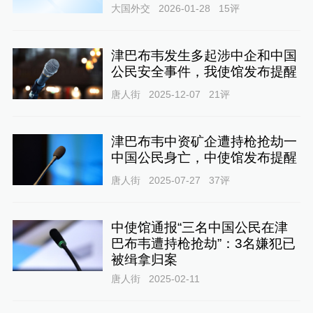
大国外交
2026-01-28
15
评
津巴布韦发生多起涉中企和中国
公民安全事件，我使馆发布提醒
唐人街
2025-12-07
21
评
津巴布韦中资矿企遭持枪抢劫一
中国公民身亡，中使馆发布提醒
唐人街
2025-07-27
37
评
中使馆通报“三名中国公民在津
巴布韦遭持枪抢劫”：3名嫌犯已
被缉拿归案
唐人街
2025-02-11