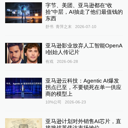
字节、美团、亚马逊都在“收
拾”中层，AI抽走了他们最值钱的
东西
舒书_青萍之末
2026-07-10
亚马逊影业放弃人工智能OpenA
I创始人传记片
有戏
2026-06-28
亚马逊云科技：Agentic AI爆发
拐点已至，不要锁死在单一供应
商的模型上
10%公司
2026-06-23
亚马逊计划对外销售AI芯片，直
接挑战英伟达市场地位