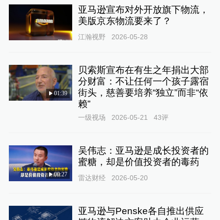
亚马逊宣布对外开放旗下物流，
美版京东物流要来了？
江瀚视野
2026-05-28
贝索斯宣布在有生之年捐出大部
分财富：不让任何一个孩子露宿
街头，慈善要培养“独立”而非“依
01:39
赖”
一级视场
2026-05-21
43
评
吴伟志：亚马逊是成长投资者的
蜜糖，却是价值投资者的毒药
00:27
雷达财经
2026-05-20
亚马逊与Penske各自推出供应