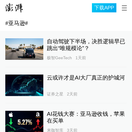
下载APP
#
亚马逊
#
自动驾驶下半场，决胜逻辑早已
跳出“唯规模论”？
极智GeeTech
1天前
云或许才是AI大厂真正的护城河
证券之星
2天前
AI花钱大赛：亚马逊收钱，苹果
在买单
来咖智库
3天前