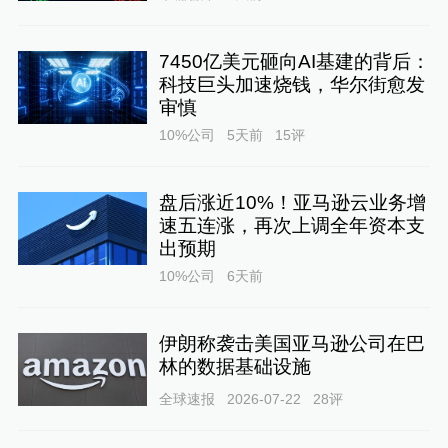
7450亿美元砸向AI基建的背后：
科技巨头加速烧钱，华尔街愈发
审慎
10%公司
5天前
15
评
盘后涨近10%！亚马逊云业务增
速五连涨，再次上调全年资本支
出预期
10%公司
6天前
伊朗称袭击美国亚马逊公司在巴
林的数据基础设施
全球速报
2026-07-22
28
评