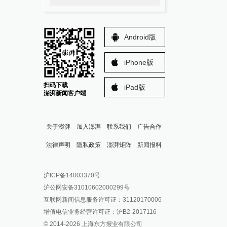
Android版
iPhone版
扫码下载
iPad版
澎湃新闻客户端
关于澎湃
加入澎湃
联系我们
广告合作
法律声明
隐私政策
澎湃矩阵
新闻报料
报料热线: 021-962866
澎湃新闻微博
沪ICP备14003370号
报料邮箱: news@thepaper.cn
澎湃新闻公众号
沪公网安备31010602000299号
澎湃新闻抖音号
互联网新闻信息服务许可证：31120170006
派生万物开放平台
增值电信业务经营许可证：沪B2-2017116
© 2014-
2026
上海东方报业有限公司
IP SHANGHAI