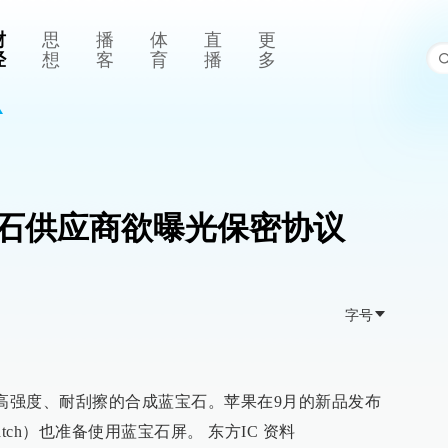
财
思
播
体
直
更
经
想
客
育
播
多
石供应商欲曝光保密协议
字号
产高强度、耐刮擦的合成蓝宝石。苹果在9月的新品发布
atch）也准备使用蓝宝石屏。 东方IC 资料