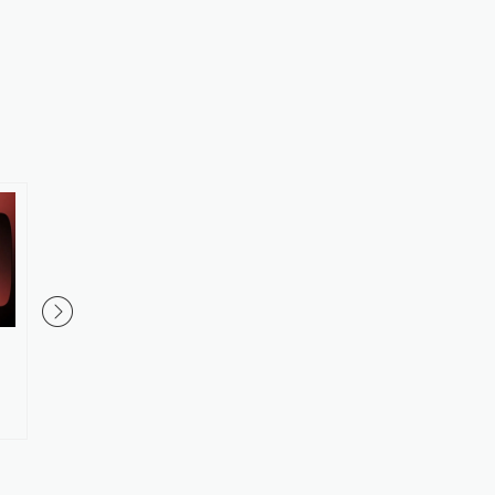
价格周报｜猪价震荡偏弱，短期
新兴产业新设企业40万
或继续磨底
年全国经营主体发展数