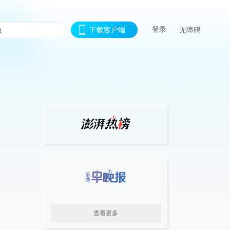
登录
下载客户端
无障碍
查看更多