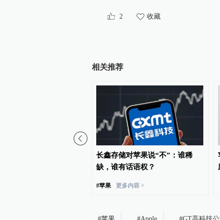
2
收藏
相关推荐
业新设企业40万户，上半
长鑫存储对苹果说“不”：谁稀
经营主体发展数据发布
缺，谁有话语权？
#
苹果
更多内容 >
#
苹果
#
Apple
#
GT高科技