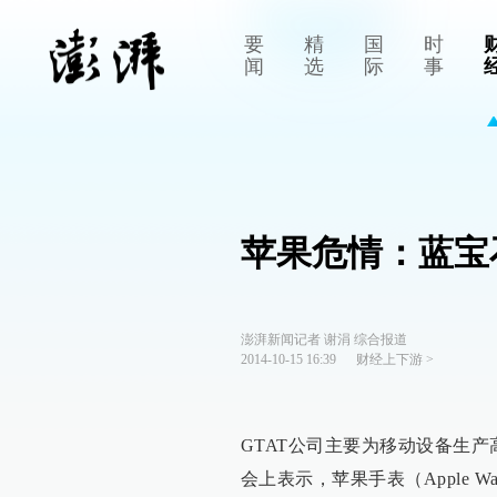
要
精
国
时
闻
选
际
事
苹果危情：蓝宝
澎湃新闻记者 谢涓 综合报道
2014-10-15 16:39
财经上下游
>
GTAT公司主要为移动设备生
会上表示，苹果手表（Apple W