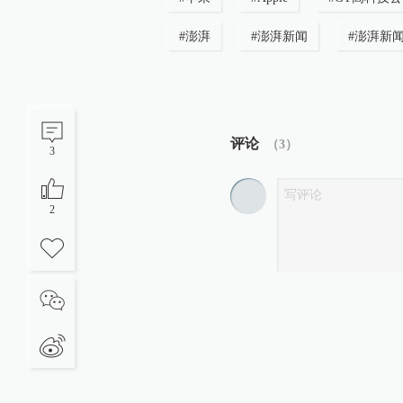
#
澎湃
#
澎湃新闻
#
澎湃新
评论
（
3
）
3
2