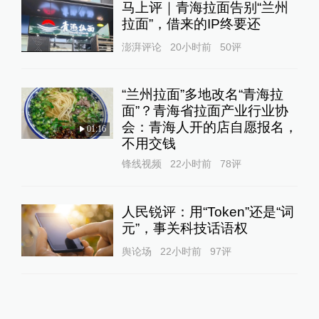
马上评｜青海拉面告别“兰州
拉面”，借来的IP终要还
澎湃评论
20小时前
50
评
“兰州拉面”多地改名“青海拉
面”？青海省拉面产业行业协
会：青海人开的店自愿报名，
01:16
不用交钱
锋线视频
22小时前
78
评
人民锐评：用“Token”还是“词
元”，事关科技话语权
舆论场
22小时前
97
评