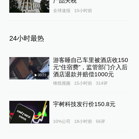
产品关税
全球速报
10小时前
24小时最热
游客睡自己车里被酒店收150
元“住宿费”，监管部门介入后
酒店退款并赔偿1000元
00:19
锋线视频
15小时前
314
评
宇树科技发行价150.8元
10%公司
18小时前
56
评