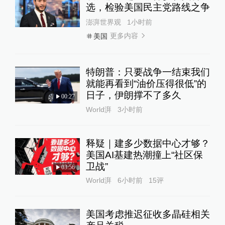
选，检验美国民主党路线之争
澎湃世界观
1小时前
更多内容
美国
特朗普：只要战争一结束我们
就能再看到“油价压得很低”的
日子，伊朗撑不了多久
00:27
World湃
3小时前
释疑｜建多少数据中心才够？
美国AI基建热潮撞上“社区保
卫战”
03:56
World湃
6小时前
15
评
美国考虑推迟征收多晶硅相关