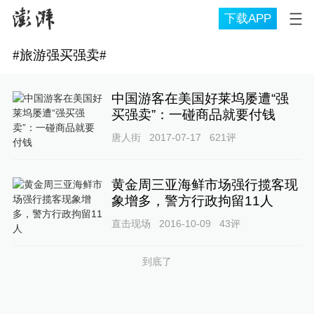
下载APP
#
旅游强买强卖
#
中国游客在美国好莱坞屡遭“强
买强卖”：一碰商品就要付钱
唐人街
2017-07-17
621
评
黄金周三亚海鲜市场强行揽客现
象增多，警方行政拘留11人
直击现场
2016-10-09
43
评
到底了