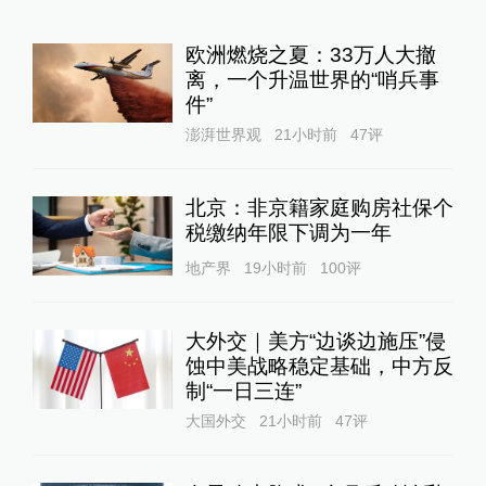
欧洲燃烧之夏：33万人大撤
离，一个升温世界的“哨兵事
件”
澎湃世界观
21小时前
47
评
北京：非京籍家庭购房社保个
税缴纳年限下调为一年
地产界
19小时前
100
评
大外交｜美方“边谈边施压”侵
蚀中美战略稳定基础，中方反
制“一日三连”
大国外交
21小时前
47
评