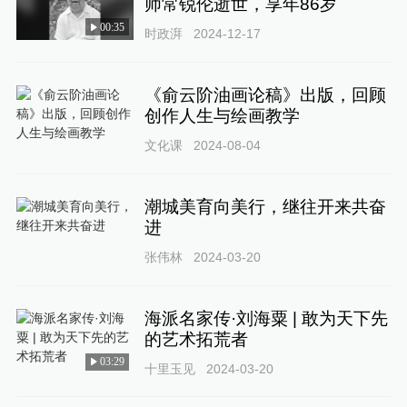
师常锐伦逝世，享年86岁
00:35
时政湃
2024-12-17
《俞云阶油画论稿》出版，回顾
创作人生与绘画教学
文化课
2024-08-04
潮城美育向美行，继往开来共奋
进
张伟林
2024-03-20
海派名家传·刘海粟 | 敢为天下先
的艺术拓荒者
03:29
十里玉见
2024-03-20