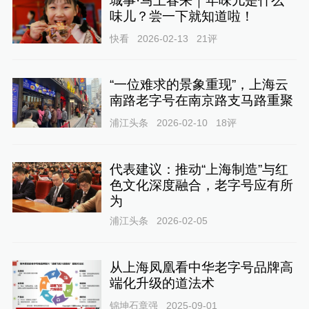
城事·马上春来｜年味儿是什么
味儿？尝一下就知道啦！
快看
2026-02-13
21
评
“一位难求的景象重现”，上海云
南路老字号在南京路支马路重聚
浦江头条
2026-02-10
18
评
代表建议：推动“上海制造”与红
色文化深度融合，老字号应有所
为
浦江头条
2026-02-05
从上海凤凰看中华老字号品牌高
端化升级的道法术
锦坤石章强
2025-09-01