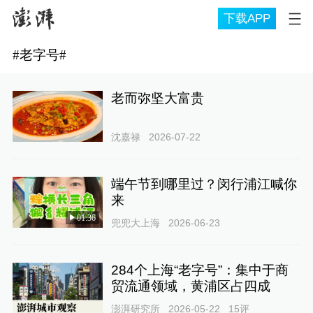
下载APP
#
老字号
#
老而弥坚大富贵
沈嘉禄
2026-07-22
端午节到哪里过？闵行浦江喊你
来
01:36
兜兜大上海
2026-06-23
284个上海“老字号”：集中于商
贸流通领域，黄浦区占四成
澎湃研究所
2026-05-22
15
评