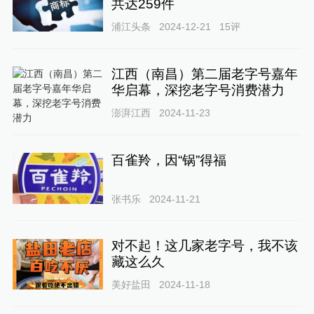
共达259件
浦江头条
2024-12-21
15
评
江西（南昌）第二届老字号嘉年
华启幕，深挖老字号消费潜力
澎湃江西
2024-11-23
百雀羚，因“锅”得福
张书乐
2024-11-21
对不起！这几家老字号，我不该
藏这么久
美好盐田
2024-11-18