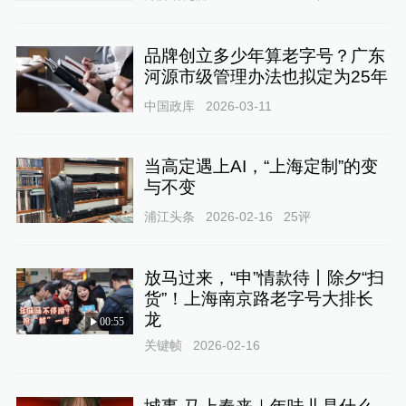
品牌创立多少年算老字号？广东
河源市级管理办法也拟定为25年
中国政库
2026-03-11
当高定遇上AI，“上海定制”的变
与不变
浦江头条
2026-02-16
25
评
放马过来，“申”情款待丨除夕“扫
货”！上海南京路老字号大排长
龙
00:55
关键帧
2026-02-16