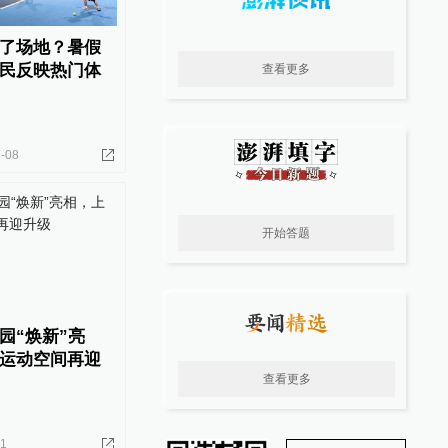
了场地？暑假
民反映热门体
查看更多
-08
开始答题
园“焕新”亮
运动空间再迎
查看更多
01