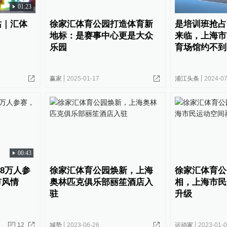
01:23
站｜汇体
徐家汇体育公园打造体育新
是培训班抢占
地标：是赛事中心更是大众
来临，上海市
乐园
育场馆约不到
赢家
2025-01-17
浦江头条
2024-07
00:43
.8万人参
徐家汇体育公园焕新，上海
徐家汇体育公
市风情
奥林匹克俱乐部丽笙酒店入
相，上海市民
驻
升级
12
城势
2023-06-26
运动家
2023-01-