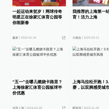
一起运动来贺岁！网球传奇
我推荐的上海第一
明星正在徐家汇体育公园等
育！活力上海
你闹新春
赢家
2026-02-16
大都会
2025-04-21
“五一”去哪儿燃烧卡路里？
上海马拉松开跑！3
上海徐家汇体育公园板球半
赛，以双脚感受城
价优惠
澎湃上海
2024-04-29
暖闻湃
2023-11-26