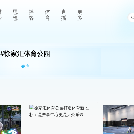
财
思
播
体
直
更
经
想
客
育
播
多
#
徐家汇体育公园
关注