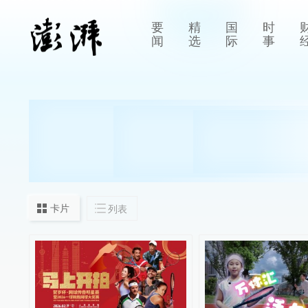
要
精
国
时
闻
选
际
事
卡片
列表