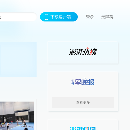
登录
下载客户端
无障碍
查看更多