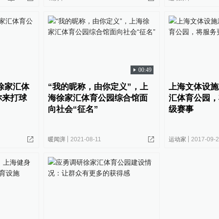
00:49
徐家汇体
“我的昵称，由你定义”，上
上海文体设施
你来打球
海徐家汇体育公园综合馆面
汇体育公园，
向社会“征名”
级赛事
暖闻湃
2021-08-11
运动家
2017-09-