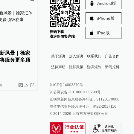
Android版
iPhone版
扫码下载
iPad版
澎湃新闻客户端
新风景｜徐家
关于澎湃
加入澎湃
联系我们
广告合作
将服务更多顶
法律声明
隐私政策
澎湃矩阵
新闻报料
报料热线: 021-962866
澎湃新闻微博
沪ICP备14003370号
28
15
报料邮箱: news@thepaper.cn
澎湃新闻公众号
沪公网安备31010602000299号
澎湃新闻抖音号
互联网新闻信息服务许可证：31120170006
派生万物开放平台
增值电信业务经营许可证：沪B2-2017116
© 2014-
2026
上海东方报业有限公司
IP SHANGHAI
SIXTH TONE