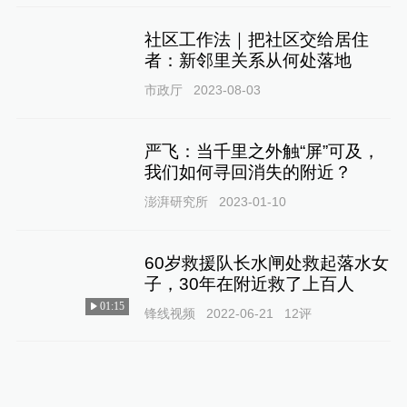
社区工作法｜把社区交给居住
者：新邻里关系从何处落地
市政厅
2023-08-03
严飞：当千里之外触“屏”可及，
我们如何寻回消失的附近？
澎湃研究所
2023-01-10
60岁救援队长水闸处救起落水女
子，30年在附近救了上百人
01:15
锋线视频
2022-06-21
12
评
多地民警辅警遭遇暴力抗法甚至
辱骂殴打，公安部派工作组慰问