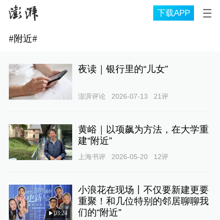
下载APP
#
附近
#
夜读｜银行里的“儿女”
澎湃评论
2026-07-13
21
评
黄峪｜以项飙为方法，在大学重
建“附近”
上海书评
2026-05-20
12
评
小浪花在现场丨不仅要新建更要
重聚！和几位特别的邻居聊聊我
们的“附近”
03:24